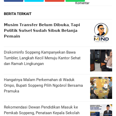
Komentar
BERITA TERKAIT
𝗠𝘂𝘀𝗶𝗺 𝗧𝗿𝗮𝗻𝘀𝗳𝗲𝗿 𝗕𝗲𝗹𝘂𝗺 𝗗𝗶𝗯𝘂𝗸𝗮, 𝗧𝗮𝗽𝗶
𝗣𝗼𝗹𝗶𝘁𝗶𝗸 𝗦𝘂𝗹𝘀𝗲𝗹 𝗦𝘂𝗱𝗮𝗵 𝗦𝗶𝗯𝘂𝗸 𝗕𝗲𝗹𝗮𝗻𝗷𝗮
𝗣𝗲𝗺𝗮𝗶𝗻
Diskominfo Soppeng Kampanyekan Bawa
Tumbler, Langkah Kecil Menuju Kantor Sehat
dan Ramah Lingkungan
Hangatnya Malam Perkemahan di Waduk
Ompo, Bupati Soppeng Pilih Ngobrol Bersama
Pramuka
Rekomendasi Dewan Pendidikan Masuk ke
Pemkab Soppeng, Penataan Kepala Sekolah