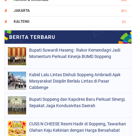
JAKARTA
(81)
KALTENG
(2)
MAKASSAR
(147)
NASIONAL
(1021)
Bupati Suwardi Haseng : Rakor Kemendagri Jadi
ORGANISASI
(184)
Momentum Perkuat Kinerja BUMD Soppeng
PERISTIWA
(68)
Kabid Lalu Lintas Dishub Soppeng Ambriadi Ajak
POLITIK
(220)
Masyarakat Disiplin Berlalu Lintas di Pasar
POLRI
Cabbenge
(497)
SOPPENG
(1889)
Bupati Soppeng dan Kapolres Baru Perkuat Sinergi,
Sepakat Jaga Kondusivitas Daerah
SULSEL
(846)
CUSS N CHEESE Resmi Hadir di Soppeng, Tawarkan
Olahan Keju Kekinian dengan Harga Bersahabat