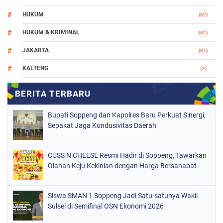
HUKUM
(82)
HUKUM & KRIMINAL
(82)
JAKARTA
(81)
KALTENG
(2)
MAKASSAR
(147)
NASIONAL
(1021)
Bupati Soppeng dan Kapolres Baru Perkuat Sinergi,
ORGANISASI
(184)
Sepakat Jaga Kondusivitas Daerah
PERISTIWA
(68)
CUSS N CHEESE Resmi Hadir di Soppeng, Tawarkan
POLITIK
(220)
Olahan Keju Kekinian dengan Harga Bersahabat
POLRI
(497)
SOPPENG
(1887)
Siswa SMAN 1 Soppeng Jadi Satu-satunya Wakil
Sulsel di Semifinal OSN Ekonomi 2026
SULSEL
(846)