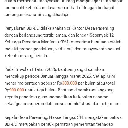
dalam membantu masyarakat kurang mampu agar tetap dapat
memenuhi kebutuhan dasar sehari-hari di tengah berbagai
tantangan ekonomi yang dihadapi.
Penyaluran BLT-DD dilaksanakan di Kantor Desa Parenring
dengan berlangsung tertib, aman, dan lancar. Sebanyak 12
Keluarga Penerima Manfaat (KPM) menerima bantuan setelah
melalui proses pendataan, verifikasi, dan musyawarah sesuai
ketentuan yang berlaku.
Pada Triwulan I Tahun 2026, bantuan yang disalurkan
mencakup periode Januari hingga Maret 2026. Setiap KPM
menerima bantuan sebesar Rp
300.000
per bulan atau total
Rp
900.000
untuk tiga bulan. Bantuan diserahkan langsung
kepada penerima guna memastikan ketepatan sasaran
sekaligus mempermudah proses administrasi dan pelaporan.
Kepala Desa Parenring, Hasse Tangsi, SH, mengatakan bahwa
BLT-DD merupakan bentuk perhatian pemerintah terhadap