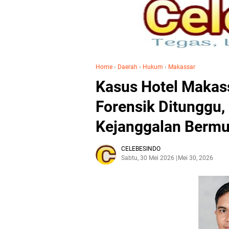
Home
›
Daerah
›
Hukum
›
Makassar
Kasus Hotel Makass
Forensik Ditunggu,
Kejanggalan Berm
CELEBESINDO
Sabtu, 30 Mei 2026
Mei 30, 2026