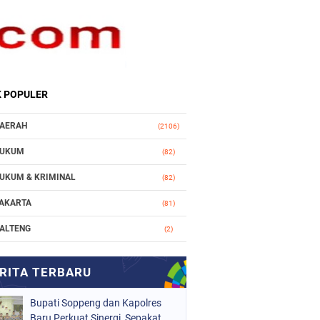
K POPULER
AERAH
(2106)
UKUM
(82)
UKUM & KRIMINAL
(82)
AKARTA
(81)
ALTENG
(2)
AKASSAR
(147)
ASIONAL
(1021)
Bupati Soppeng dan Kapolres
RGANISASI
(184)
Baru Perkuat Sinergi, Sepakat