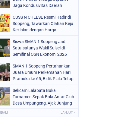
ERISTIWA
Jaga Kondusivitas Daerah
(68)
OLITIK
(220)
CUSS N CHEESE Resmi Hadir di
Soppeng, Tawarkan Olahan Keju
OLRI
(497)
Kekinian dengan Harga
Bersahabat
OPPENG
(1887)
Siswa SMAN 1 Soppeng Jadi
Satu-satunya Wakil Sulsel di
ULSEL
(846)
Semifinal OSN Ekonomi 2026
SMAN 1 Soppeng Pertahankan
Juara Umum Perkemahan Hari
Pramuka ke-65, Bidik Piala Tetap
pada 2027
Sekcam Lalabata Buka
Turnamen Sepak Bola Antar Club
Desa Umpungeng, Ajak Junjung
Sportivitas
MBALI
LANJUT »