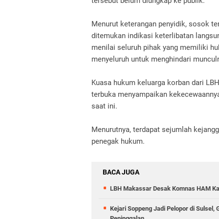
tersebut belum diungkap ke publik.
Menurut keterangan penyidik, sosok t
ditemukan indikasi keterlibatan langs
menilai seluruh pihak yang memiliki hu
menyeluruh untuk menghindari munculny
Kuasa hukum keluarga korban dari LBH
terbuka menyampaikan kekecewaannya 
saat ini.
Menurutnya, terdapat sejumlah kejangg
penegak hukum.
BACA JUGA
LBH Makassar Desak Komnas HAM Kaw
Kejari Soppeng Jadi Pelopor di Sulsel
Peninggalan