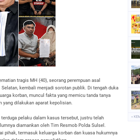
P
P
P
S
S
ematian tragis MH (40), seorang perempuan asal
 Selatan, kembali menjadi sorotan publik. Di tengah duka
arga korban, muncul fakta yang memicu tanda tanya
 yang dilakukan aparat kepolisian.
« KE
 terduga pelaku dalam kasus tersebut, justru telah
belumnya diamankan oleh Tim Resmob Polda Sulsel.
agai pihak, termasuk keluarga korban dan kuasa hukumnya