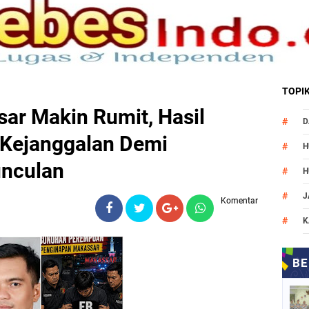
TOPI
ar Makin Rumit, Hasil
D
 Kejanggalan Demi
H
unculan
H
J
Komentar
K
M
N
O