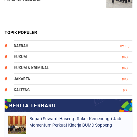
TOPIK POPULER
DAERAH
(2108)
HUKUM
(82)
HUKUM & KRIMINAL
(82)
JAKARTA
(81)
KALTENG
(2)
MAKASSAR
(147)
NASIONAL
(1021)
Bupati Suwardi Haseng : Rakor Kemendagri Jadi
ORGANISASI
(184)
Momentum Perkuat Kinerja BUMD Soppeng
PERISTIWA
(68)