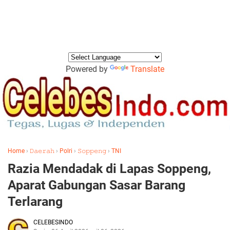
Powered by
Translate
Home
›
𝙳𝚊𝚎𝚛𝚊𝚑
›
Polri
›
𝚂𝚘𝚙𝚙𝚎𝚗𝚐
›
TNI
Razia Mendadak di Lapas Soppeng,
Aparat Gabungan Sasar Barang
Terlarang
CELEBESINDO