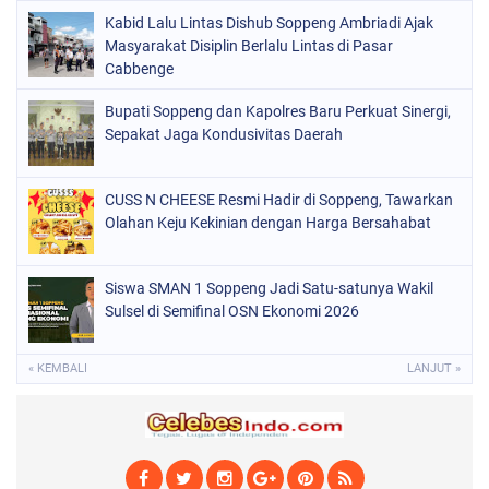
Kabid Lalu Lintas Dishub Soppeng Ambriadi Ajak
POLITIK
(220)
Masyarakat Disiplin Berlalu Lintas di Pasar
POLRI
Cabbenge
(497)
SOPPENG
(1889)
Bupati Soppeng dan Kapolres Baru Perkuat Sinergi,
Sepakat Jaga Kondusivitas Daerah
SULSEL
(846)
CUSS N CHEESE Resmi Hadir di Soppeng, Tawarkan
Olahan Keju Kekinian dengan Harga Bersahabat
Siswa SMAN 1 Soppeng Jadi Satu-satunya Wakil
Sulsel di Semifinal OSN Ekonomi 2026
« KEMBALI
LANJUT »