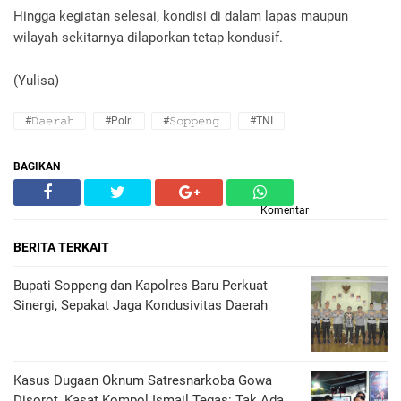
Hingga kegiatan selesai, kondisi di dalam lapas maupun
wilayah sekitarnya dilaporkan tetap kondusif.
(Yulisa)
#𝙳𝚊𝚎𝚛𝚊𝚑
#Polri
#𝚂𝚘𝚙𝚙𝚎𝚗𝚐
#TNI
BAGIKAN
Komentar
BERITA TERKAIT
Bupati Soppeng dan Kapolres Baru Perkuat
Sinergi, Sepakat Jaga Kondusivitas Daerah
Kasus Dugaan Oknum Satresnarkoba Gowa
Disorot, Kasat Kompol Ismail Tegas: Tak Ada