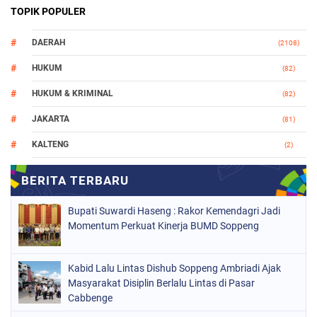
TOPIK POPULER
DAERAH
(2108)
HUKUM
(82)
HUKUM & KRIMINAL
(82)
JAKARTA
(81)
KALTENG
(2)
MAKASSAR
(147)
NASIONAL
(1021)
Bupati Suwardi Haseng : Rakor Kemendagri Jadi
ORGANISASI
(184)
Momentum Perkuat Kinerja BUMD Soppeng
PERISTIWA
(68)
Kabid Lalu Lintas Dishub Soppeng Ambriadi Ajak
POLITIK
(220)
Masyarakat Disiplin Berlalu Lintas di Pasar
POLRI
Cabbenge
(497)