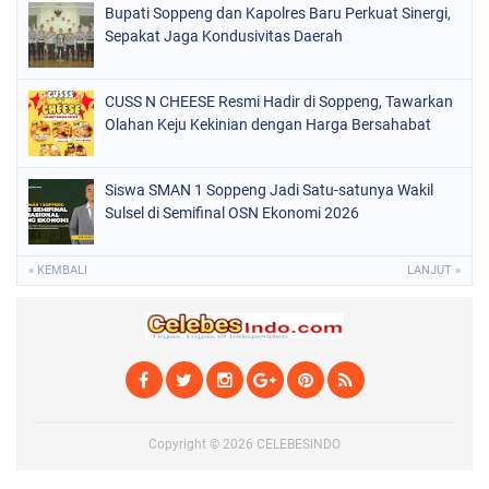
SOPPENG
(1889)
Bupati Soppeng dan Kapolres Baru Perkuat Sinergi,
Sepakat Jaga Kondusivitas Daerah
SULSEL
(846)
CUSS N CHEESE Resmi Hadir di Soppeng, Tawarkan
Olahan Keju Kekinian dengan Harga Bersahabat
Siswa SMAN 1 Soppeng Jadi Satu-satunya Wakil
Sulsel di Semifinal OSN Ekonomi 2026
« KEMBALI
LANJUT »
Copyright ©
2026
CELEBESINDO