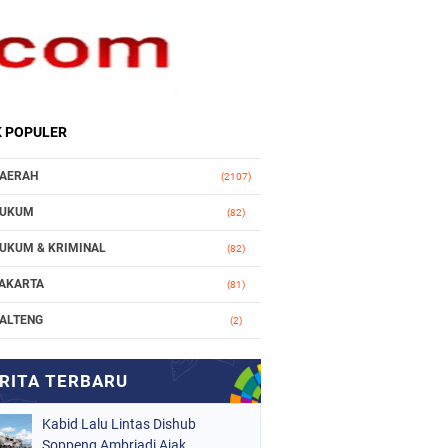
K POPULER
AERAH
(2107)
UKUM
(82)
UKUM & KRIMINAL
(82)
AKARTA
(81)
ALTENG
(2)
AKASSAR
(147)
ASIONAL
(1021)
Kabid Lalu Lintas Dishub
RGANISASI
(184)
Soppeng Ambriadi Ajak