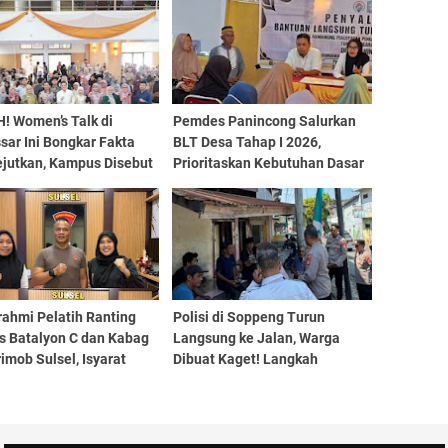
! Women’s Talk di
Pemdes Panincong Salurkan
ar Ini Bongkar Fakta
BLT Desa Tahap I 2026,
jutkan, Kampus Disebut
Prioritaskan Kebutuhan Dasar
Kunci Gerakan
Warga
puan dari Lokal ke Dunia
rahmi Pelatih Ranting
Polisi di Soppeng Turun
s Batalyon C dan Kabag
Langsung ke Jalan, Warga
imob Sulsel, Isyarat
Dibuat Kaget! Langkah
Kebangkitan Prestasi
Preventif Ini Bikin Situasi
 Muda
Langsung Berubah