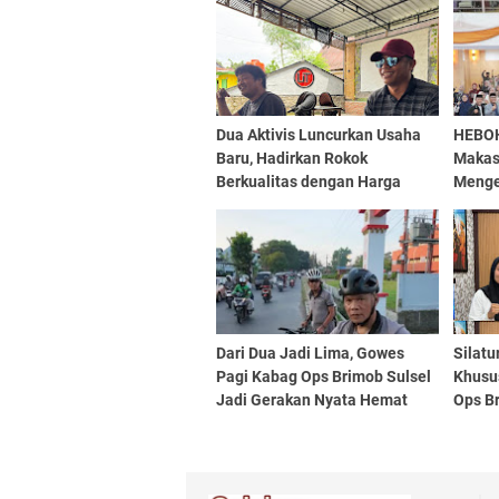
Dua Aktivis Luncurkan Usaha
HEBOH
Baru, Hadirkan Rokok
Makass
Berkualitas dengan Harga
Menge
Terjangkau
Jadi 
Perem
Dari Dua Jadi Lima, Gowes
Silatu
Pagi Kabag Ops Brimob Sulsel
Khusu
Jadi Gerakan Nyata Hemat
Ops Br
BBM dan Hidup Sehat
Kuat 
Atlet