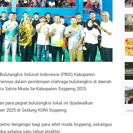
P
P
P
S
S
 Bulutangkis Seluruh Indonesia (PBSI) Kabupaten
nnya dalam pembinaan olahraga bulutangkis di daerah
is Satria Muda Se-Kabupaten Soppeng 2025.
n para pegiat bulutangkis lokal ini dijadwalkan
ber 2025 di Gedung KONI Soppeng.
« KE
petisi bergengsi bagi para atlet muda Soppeng, sekaligus
 selama satu tahun terakhir.