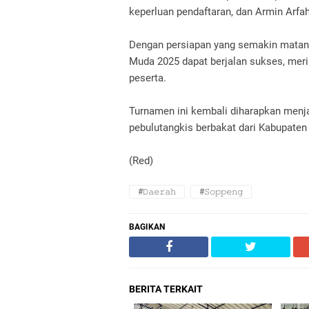
keperluan pendaftaran, dan Armin Arfa
Dengan persiapan yang semakin matang
Muda 2025 dapat berjalan sukses, mer
peserta.
Turnamen ini kembali diharapkan menj
pebulutangkis berbakat dari Kabupaten
(Red)
#𝙳𝚊𝚎𝚛𝚊𝚑
#𝚂𝚘𝚙𝚙𝚎𝚗𝚐
BAGIKAN
BERITA TERKAIT