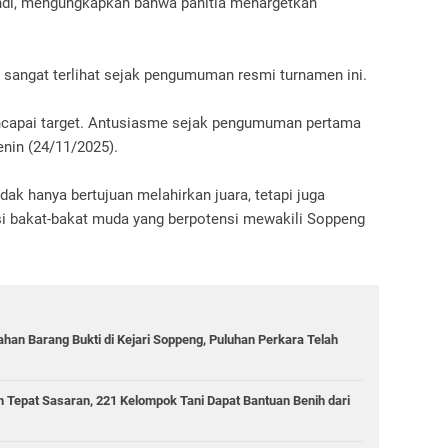
ndi, mengungkapkan bahwa panitia menargetkan
 sangat terlihat sejak pengumuman resmi turnamen ini.
ncapai target. Antusiasme sejak pengumuman pertama
Senin (24/11/2025).
ak hanya bertujuan melahirkan juara, tetapi juga
kasi bakat-bakat muda yang berpotensi mewakili Soppeng
han Barang Bukti di Kejari Soppeng, Puluhan Perkara Telah
h Tepat Sasaran, 221 Kelompok Tani Dapat Bantuan Benih dari