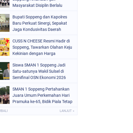
ERISTIWA
Masyarakat Disiplin Berlalu
(68)
Lintas di Pasar Cabbenge
OLITIK
(220)
Bupati Soppeng dan Kapolres
Baru Perkuat Sinergi, Sepakat
OLRI
(497)
Jaga Kondusivitas Daerah
OPPENG
(1888)
CUSS N CHEESE Resmi Hadir di
Soppeng, Tawarkan Olahan Keju
ULSEL
(846)
Kekinian dengan Harga
Bersahabat
Siswa SMAN 1 Soppeng Jadi
Satu-satunya Wakil Sulsel di
Semifinal OSN Ekonomi 2026
SMAN 1 Soppeng Pertahankan
Juara Umum Perkemahan Hari
Pramuka ke-65, Bidik Piala Tetap
pada 2027
MBALI
LANJUT »