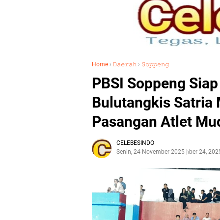
Home
›
𝙳𝚊𝚎𝚛𝚊𝚑
›
𝚂𝚘𝚙𝚙𝚎𝚗𝚐
PBSI Soppeng Siap 
Bulutangkis Satria
Pasangan Atlet Mu
CELEBESINDO
Senin, 24 November 2025
November 24, 202