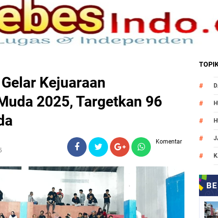
TOPI
Gelar Kejuaraan
D
 Muda 2025, Targetkan 96
H
da
H
J
Komentar
5
K
M
N
O