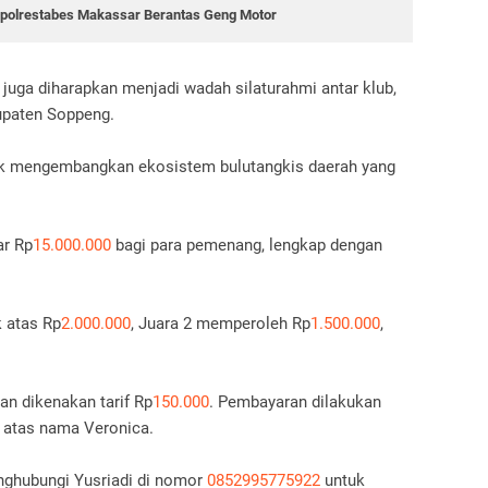
Kapolrestabes Makassar Berantas Geng Motor
i juga diharapkan menjadi wadah silaturahmi antar klub,
bupaten Soppeng.
untuk mengembangkan ekosistem bulutangkis daerah yang
ar Rp
15.000.000
bagi para pemenang, lengkap dengan
k atas Rp
2.000.000
, Juara 2 memperoleh Rp
1.500.000
,
an dikenakan tarif Rp
150.000
. Pembayaran dilakukan
 atas nama Veronica.
nghubungi Yusriadi di nomor
0852995775922
untuk