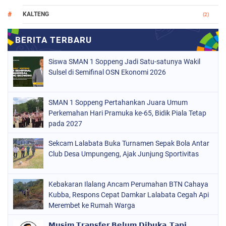
KALTENG
(2)
MAKASSAR
(147)
NASIONAL
(1021)
Siswa SMAN 1 Soppeng Jadi Satu-satunya Wakil
ORGANISASI
(184)
Sulsel di Semifinal OSN Ekonomi 2026
PERISTIWA
(68)
SMAN 1 Soppeng Pertahankan Juara Umum
POLITIK
(220)
Perkemahan Hari Pramuka ke-65, Bidik Piala Tetap
POLRI
pada 2027
(496)
SOPPENG
(1885)
Sekcam Lalabata Buka Turnamen Sepak Bola Antar
Club Desa Umpungeng, Ajak Junjung Sportivitas
SULSEL
(846)
Kebakaran Ilalang Ancam Perumahan BTN Cahaya
Kubba, Respons Cepat Damkar Lalabata Cegah Api
Merembet ke Rumah Warga
𝗠𝘂𝘀𝗶𝗺 𝗧𝗿𝗮𝗻𝘀𝗳𝗲𝗿 𝗕𝗲𝗹𝘂𝗺 𝗗𝗶𝗯𝘂𝗸𝗮, 𝗧𝗮𝗽𝗶