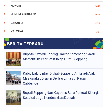
HUKUM
(82)
HUKUM & KRIMINAL
(82)
JAKARTA
(81)
KALTENG
(2)
MAKASSAR
(147)
NASIONAL
(1021)
Bupati Suwardi Haseng : Rakor Kemendagri Jadi
ORGANISASI
(184)
Momentum Perkuat Kinerja BUMD Soppeng
PERISTIWA
(68)
Kabid Lalu Lintas Dishub Soppeng Ambriadi Ajak
POLITIK
(220)
Masyarakat Disiplin Berlalu Lintas di Pasar
POLRI
Cabbenge
(497)
SOPPENG
(1889)
Bupati Soppeng dan Kapolres Baru Perkuat Sinergi,
Sepakat Jaga Kondusivitas Daerah
SULSEL
(846)