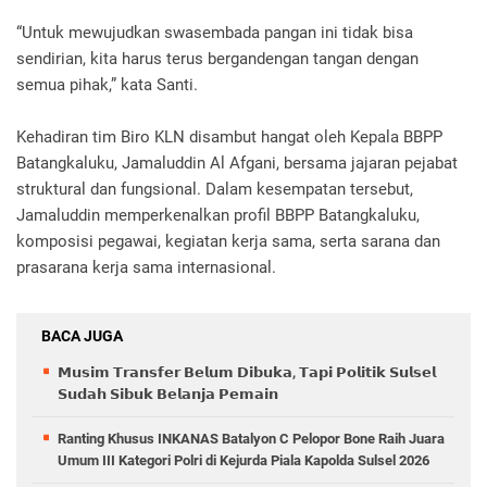
“Untuk mewujudkan swasembada pangan ini tidak bisa
sendirian, kita harus terus bergandengan tangan dengan
semua pihak,” kata Santi.
Kehadiran tim Biro KLN disambut hangat oleh Kepala BBPP
Batangkaluku, Jamaluddin Al Afgani, bersama jajaran pejabat
struktural dan fungsional. Dalam kesempatan tersebut,
Jamaluddin memperkenalkan profil BBPP Batangkaluku,
komposisi pegawai, kegiatan kerja sama, serta sarana dan
prasarana kerja sama internasional.
BACA JUGA
𝗠𝘂𝘀𝗶𝗺 𝗧𝗿𝗮𝗻𝘀𝗳𝗲𝗿 𝗕𝗲𝗹𝘂𝗺 𝗗𝗶𝗯𝘂𝗸𝗮, 𝗧𝗮𝗽𝗶 𝗣𝗼𝗹𝗶𝘁𝗶𝗸 𝗦𝘂𝗹𝘀𝗲𝗹
𝗦𝘂𝗱𝗮𝗵 𝗦𝗶𝗯𝘂𝗸 𝗕𝗲𝗹𝗮𝗻𝗷𝗮 𝗣𝗲𝗺𝗮𝗶𝗻
Ranting Khusus INKANAS Batalyon C Pelopor Bone Raih Juara
Umum III Kategori Polri di Kejurda Piala Kapolda Sulsel 2026