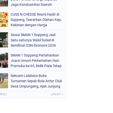
ERISTIWA
Jaga Kondusivitas Daerah
(68)
OLITIK
(220)
CUSS N CHEESE Resmi Hadir di
Soppeng, Tawarkan Olahan Keju
OLRI
(497)
Kekinian dengan Harga
Bersahabat
OPPENG
(1887)
Siswa SMAN 1 Soppeng Jadi
Satu-satunya Wakil Sulsel di
ULSEL
(846)
Semifinal OSN Ekonomi 2026
SMAN 1 Soppeng Pertahankan
Juara Umum Perkemahan Hari
Pramuka ke-65, Bidik Piala Tetap
pada 2027
Sekcam Lalabata Buka
Turnamen Sepak Bola Antar Club
Desa Umpungeng, Ajak Junjung
Sportivitas
MBALI
LANJUT »