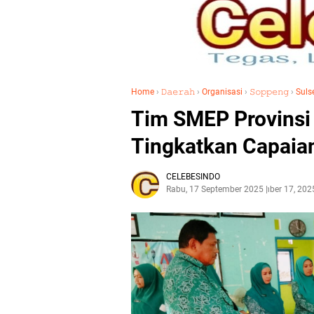
Home
›
𝙳𝚊𝚎𝚛𝚊𝚑
›
Organisasi
›
𝚂𝚘𝚙𝚙𝚎𝚗𝚐
›
Suls
Tim SMEP Provinsi 
Tingkatkan Capaia
CELEBESINDO
Rabu, 17 September 2025
September 17, 202