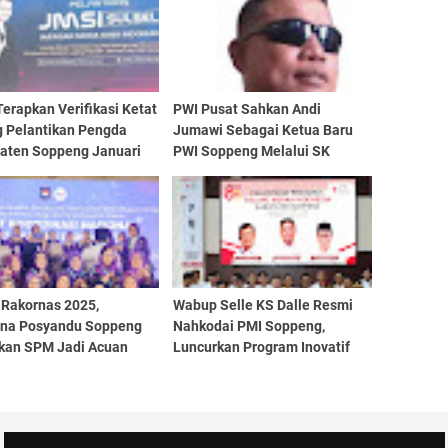
erapkan Verifikasi Ketat
PWI Pusat Sahkan Andi
g Pelantikan Pengda
Jumawi Sebagai Ketua Baru
aten Soppeng Januari
PWI Soppeng Melalui SK
Resmi
 Rakornas 2025,
Wabup Selle KS Dalle Resmi
na Posyandu Soppeng
Nahkodai PMI Soppeng,
kan SPM Jadi Acuan
Luncurkan Program Inovatif
 Pelayanan Posyandu di
Kelurahan