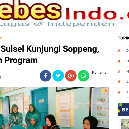
el
TOPI
Sulsel Kunjungi Soppeng,
D
n Program
H
H
Komentar
5
J
K
M
N
O