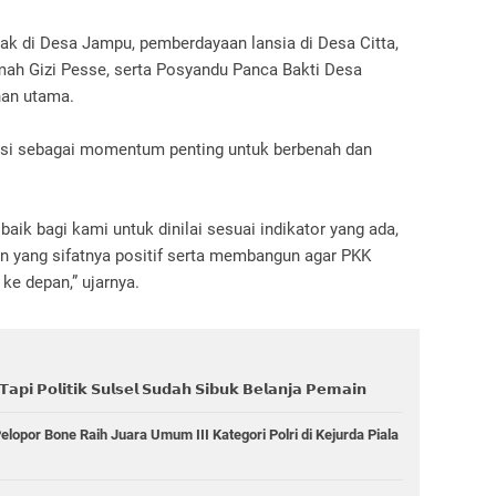
ak di Desa Jampu, pemberdayaan lansia di Desa Citta,
mah Gizi Pesse, serta Posyandu Panca Bakti Desa
nan utama.
insi sebagai momentum penting untuk berbenah dan
ik bagi kami untuk dinilai sesuai indikator yang ada,
 yang sifatnya positif serta membangun agar PKK
ke depan,” ujarnya.
𝗮𝗽𝗶 𝗣𝗼𝗹𝗶𝘁𝗶𝗸 𝗦𝘂𝗹𝘀𝗲𝗹 𝗦𝘂𝗱𝗮𝗵 𝗦𝗶𝗯𝘂𝗸 𝗕𝗲𝗹𝗮𝗻𝗷𝗮 𝗣𝗲𝗺𝗮𝗶𝗻
opor Bone Raih Juara Umum III Kategori Polri di Kejurda Piala