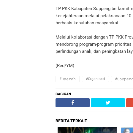
TP PKK Kabupaten Soppeng berkomitm
kesejahteraan melalui pelaksanaan 10 P
berbasis kebutuhan masyarakat.
Melalui kolaborasi dengan TP PKK Provi
mendorong program-program prioritas s
perlindungan anak, dan peningkatan la
(Red/YM)
#𝙳𝚊𝚎𝚛𝚊𝚑
#Organisasi
#𝚂𝚘𝚙𝚙𝚎𝚗
BAGIKAN
BERITA TERKAIT