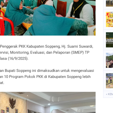
P
P
P
S
S
 Penggerak PKK Kabupaten Soppeng, Hj. Suarni Suwardi,
visi, Monitoring, Evaluasi, dan Pelaporan (SMEP) TP
lasa (16/9/2025).
tan Bupati Soppeng ini dimaksudkan untuk mengevaluasi
n 10 Program Pokok PKK di Kabupaten Soppeng lebih
at.
« KE