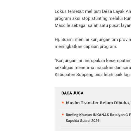
Lokus tersebut meliputi Desa Layak An
program aksi stop stunting melalui Ru
Maccile sebagai salah satu pusat laya
Hj. Suarni menilai kunjungan tim prov
meningkatkan capaian program.
“Kunjungan ini merupakan kesempatan ba
sekaligus menerima masukan dan saran
Kabupaten Soppeng bisa lebih baik lagi 
BACA JUGA
𝗠𝘂𝘀𝗶𝗺 𝗧𝗿𝗮𝗻𝘀𝗳𝗲𝗿 𝗕𝗲𝗹𝘂𝗺 𝗗𝗶𝗯𝘂𝗸𝗮, 𝗧
Ranting Khusus INKANAS Batalyon C Pel
Kapolda Sulsel 2026