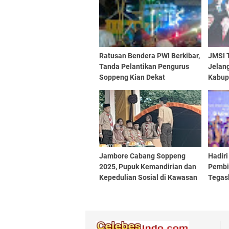
Ratusan Bendera PWI Berkibar,
JMSI T
Tanda Pelantikan Pengurus
Jelan
Soppeng Kian Dekat
Kabup
2026
Jambore Cabang Soppeng
Hadiri
2025, Pupuk Kemandirian dan
Pembi
Kepedulian Sosial di Kawasan
Tegas
Wisata Alam Ompo Dibuka
Utama
Resmi Oleh Pj Sekda
Desa 