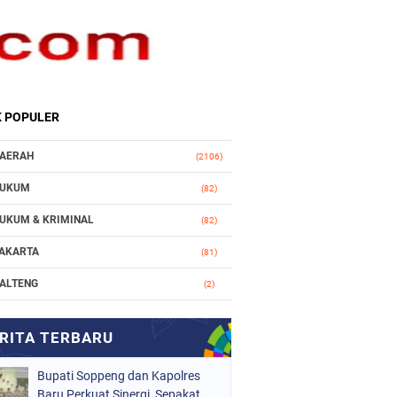
K POPULER
AERAH
(2106)
UKUM
(82)
UKUM & KRIMINAL
(82)
AKARTA
(81)
ALTENG
(2)
AKASSAR
(147)
ASIONAL
(1021)
Bupati Soppeng dan Kapolres
RGANISASI
(184)
Baru Perkuat Sinergi, Sepakat