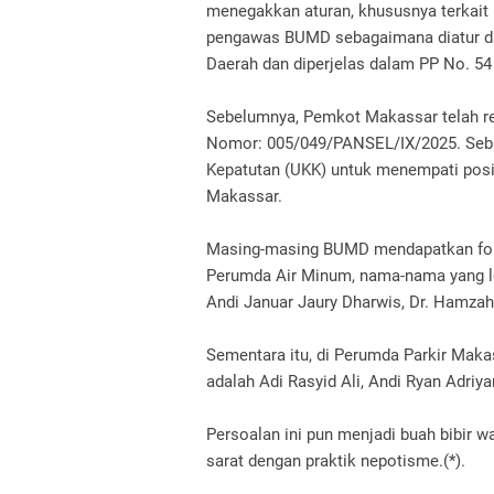
menegakkan aturan, khususnya terkait 
pengawas BUMD sebagaimana diatur da
Daerah dan diperjelas dalam PP No. 54
Sebelumnya, Pemkot Makassar telah r
Nomor: 005/049/PANSEL/IX/2025. Seban
Kepatutan (UKK) untuk menempati posi
Makassar.
Masing-masing BUMD mendapatkan for
Perumda Air Minum, nama-nama yang lo
Andi Januar Jaury Dharwis, Dr. Hamza
Sementara itu, di Perumda Parkir Maka
adalah Adi Rasyid Ali, Andi Ryan Adriyan
Persoalan ini pun menjadi buah bibir 
sarat dengan praktik nepotisme.(*).