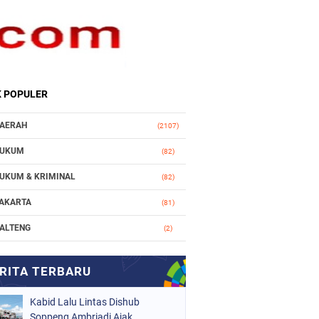
K POPULER
AERAH
(2107)
UKUM
(82)
UKUM & KRIMINAL
(82)
AKARTA
(81)
ALTENG
(2)
AKASSAR
(147)
ASIONAL
(1021)
Kabid Lalu Lintas Dishub
RGANISASI
(184)
Soppeng Ambriadi Ajak