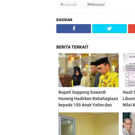
#𝙳𝚊𝚎𝚛𝚊𝚑
#Makassar
BAGIKAN
BERITA TERKAIT
Bupati Soppeng Suwardi
Hasil 
Haseng Hadirkan Kebahagiaan
Libure
kepada 150 Anak Yatim dan
Nilai 
Santri
Tingg