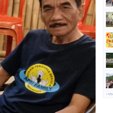
P
P
P
S
S
« KE