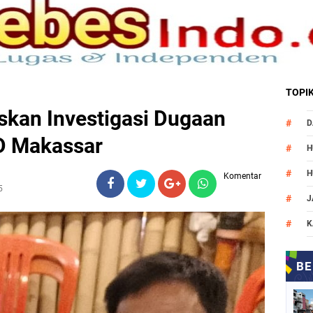
TOPI
skan Investigasi Dugaan
D
D Makassar
H
H
Komentar
5
J
K
M
N
O