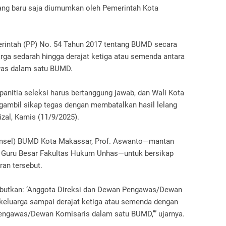
ang baru saja diumumkan oleh Pemerintah Kota
erintah (PP) No. 54 Tahun 2017 tentang BUMD secara
ga sedarah hingga derajat ketiga atau semenda antara
was dalam satu BUMD.
 panitia seleksi harus bertanggung jawab, dan Wali Kota
gambil sikap tegas dengan membatalkan hasil lelang
zal, Kamis (11/9/2025).
Timsel) BUMD Kota Makassar, Prof. Aswanto—mantan
 Guru Besar Fakultas Hukum Unhas—untuk bersikap
ran tersebut.
ebutkan: ‘Anggota Direksi dan Dewan Pengawas/Dewan
 keluarga sampai derajat ketiga atau semenda dengan
engawas/Dewan Komisaris dalam satu BUMD,’” ujarnya.