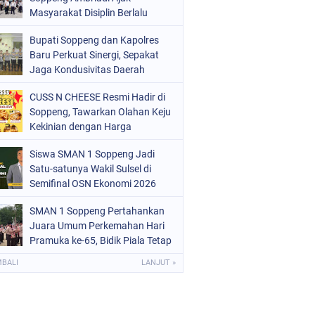
ERISTIWA
Masyarakat Disiplin Berlalu
(68)
Lintas di Pasar Cabbenge
OLITIK
(220)
Bupati Soppeng dan Kapolres
Baru Perkuat Sinergi, Sepakat
OLRI
(497)
Jaga Kondusivitas Daerah
OPPENG
(1888)
CUSS N CHEESE Resmi Hadir di
Soppeng, Tawarkan Olahan Keju
ULSEL
(846)
Kekinian dengan Harga
Bersahabat
Siswa SMAN 1 Soppeng Jadi
Satu-satunya Wakil Sulsel di
Semifinal OSN Ekonomi 2026
SMAN 1 Soppeng Pertahankan
Juara Umum Perkemahan Hari
Pramuka ke-65, Bidik Piala Tetap
pada 2027
MBALI
LANJUT »