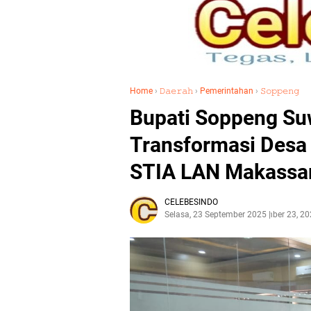
Home
›
𝙳𝚊𝚎𝚛𝚊𝚑
›
Pemerintahan
›
𝚂𝚘𝚙𝚙𝚎𝚗𝚐
Bupati Soppeng Su
Transformasi Desa
STIA LAN Makassa
CELEBESINDO
Selasa, 23 September 2025
September 23, 20