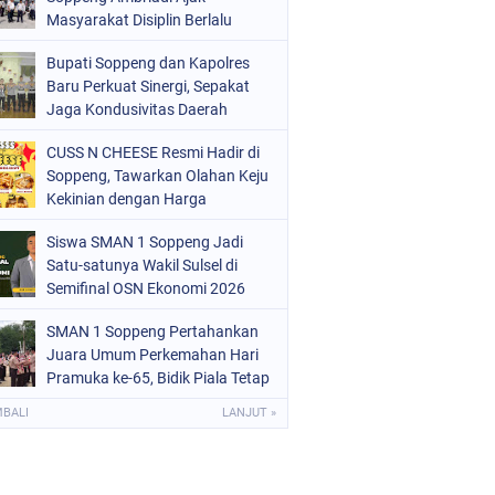
ERISTIWA
Masyarakat Disiplin Berlalu
(68)
Lintas di Pasar Cabbenge
OLITIK
(220)
Bupati Soppeng dan Kapolres
Baru Perkuat Sinergi, Sepakat
OLRI
(497)
Jaga Kondusivitas Daerah
OPPENG
(1888)
CUSS N CHEESE Resmi Hadir di
Soppeng, Tawarkan Olahan Keju
ULSEL
(846)
Kekinian dengan Harga
Bersahabat
Siswa SMAN 1 Soppeng Jadi
Satu-satunya Wakil Sulsel di
Semifinal OSN Ekonomi 2026
SMAN 1 Soppeng Pertahankan
Juara Umum Perkemahan Hari
Pramuka ke-65, Bidik Piala Tetap
pada 2027
MBALI
LANJUT »