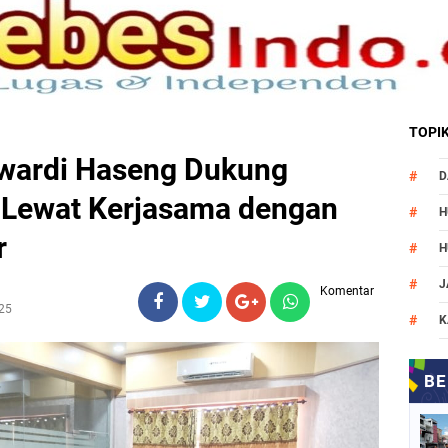
TOPI
wardi Haseng Dukung
D
 Lewat Kerjasama dengan
H
r
H
J
Komentar
25
K
M
N
O