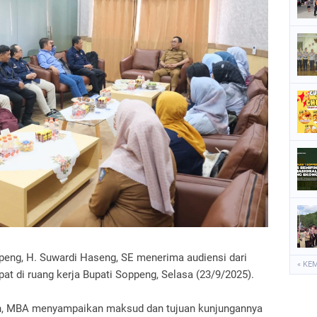
P
P
P
S
S
ppeng, H. Suwardi Haseng, SE menerima audiensi dari
« KE
at di ruang kerja Bupati Soppeng, Selasa (23/9/2025).
qin, MBA menyampaikan maksud dan tujuan kunjungannya