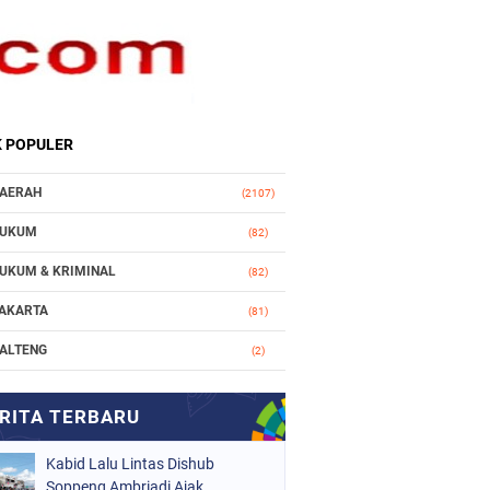
K POPULER
AERAH
(2107)
UKUM
(82)
UKUM & KRIMINAL
(82)
AKARTA
(81)
ALTENG
(2)
AKASSAR
(147)
ASIONAL
(1021)
Kabid Lalu Lintas Dishub
RGANISASI
(184)
Soppeng Ambriadi Ajak