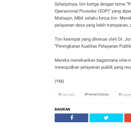
Selanjutnya, tim ketiga dengan tema “
Operasional Prosedur (SOP)” yang dipan
Muttaqin, MBA selaku ketua tim. Mer
pelayanan desa yang lebih transparan, c
Tim keempat yang diketuai oleh Dr. J
“Peningkatan Kualitas Pelayanan Publi
Mereka menekankan bagaimana nilai-nil
mewujudkan pelayanan publik yang respo
(YM)
#𝙳𝚊𝚎𝚛𝚊𝚑
#Pemerintahan
#𝚂𝚘𝚙𝚙
BAGIKAN