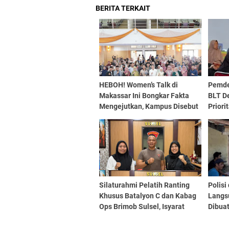
BERITA TERKAIT
HEBOH! Women’s Talk di
Pemde
Makassar Ini Bongkar Fakta
BLT De
Mengejutkan, Kampus Disebut
Prior
Jadi Kunci Gerakan
Warg
Perempuan dari Lokal ke Dunia
Silaturahmi Pelatih Ranting
Polisi
Khusus Batalyon C dan Kabag
Langs
Ops Brimob Sulsel, Isyarat
Dibua
Kuat Kebangkitan Prestasi
Preven
Atlet Muda
Langs