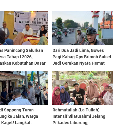
s Panincong Salurkan
Dari Dua Jadi Lima, Gowes
sa Tahap I 2026,
Pagi Kabag Ops Brimob Sulsel
itaskan Kebutuhan Dasar
Jadi Gerakan Nyata Hemat
a
BBM dan Hidup Sehat
 di Soppeng Turun
Rahmatullah (La Tullah)
ung ke Jalan, Warga
Intensif Silaturahmi Jelang
t Kaget! Langkah
Pilkades Libureng,
tif Ini Bikin Situasi
Sosialisasikan Cara Mencoblos
ung Berubah
Nomor 4