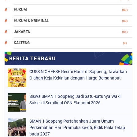
HUKUM
(82)
HUKUM & KRIMINAL
(82)
JAKARTA
(81)
KALTENG
(2)
MAKASSAR
(147)
NASIONAL
(1021)
CUSS N CHEESE Resmi Hadir di Soppeng, Tawarkan
ORGANISASI
(184)
Olahan Keju Kekinian dengan Harga Bersahabat
PERISTIWA
(68)
Siswa SMAN 1 Soppeng Jadi Satu-satunya Wakil
POLITIK
(220)
Sulsel di Semifinal OSN Ekonomi 2026
POLRI
(496)
SOPPENG
(1886)
SMAN 1 Soppeng Pertahankan Juara Umum
Perkemahan Hari Pramuka ke-65, Bidik Piala Tetap
SULSEL
(846)
pada 2027