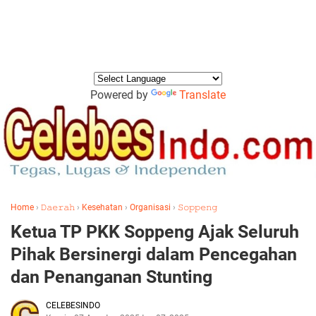
Powered by
Translate
Home
›
𝙳𝚊𝚎𝚛𝚊𝚑
›
Kesehatan
›
Organisasi
›
𝚂𝚘𝚙𝚙𝚎𝚗𝚐
Ketua TP PKK Soppeng Ajak Seluruh
Pihak Bersinergi dalam Pencegahan
dan Penanganan Stunting
CELEBESINDO