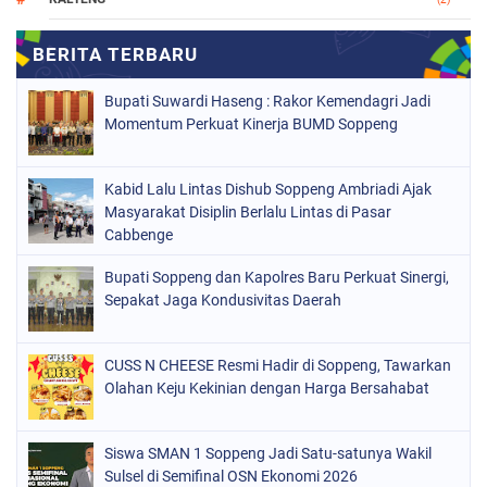
MAKASSAR
(147)
NASIONAL
(1021)
Bupati Suwardi Haseng : Rakor Kemendagri Jadi
ORGANISASI
(184)
Momentum Perkuat Kinerja BUMD Soppeng
PERISTIWA
(68)
Kabid Lalu Lintas Dishub Soppeng Ambriadi Ajak
POLITIK
(220)
Masyarakat Disiplin Berlalu Lintas di Pasar
POLRI
Cabbenge
(497)
SOPPENG
(1889)
Bupati Soppeng dan Kapolres Baru Perkuat Sinergi,
Sepakat Jaga Kondusivitas Daerah
SULSEL
(846)
CUSS N CHEESE Resmi Hadir di Soppeng, Tawarkan
Olahan Keju Kekinian dengan Harga Bersahabat
Siswa SMAN 1 Soppeng Jadi Satu-satunya Wakil
Sulsel di Semifinal OSN Ekonomi 2026