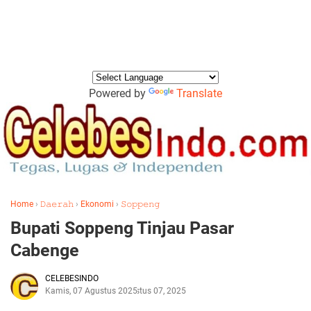
Powered by
Translate
Home
›
𝙳𝚊𝚎𝚛𝚊𝚑
›
Ekonomi
›
𝚂𝚘𝚙𝚙𝚎𝚗𝚐
Bupati Soppeng Tinjau Pasar
Cabenge
CELEBESINDO
Kamis, 07 Agustus 2025
Agustus 07, 2025