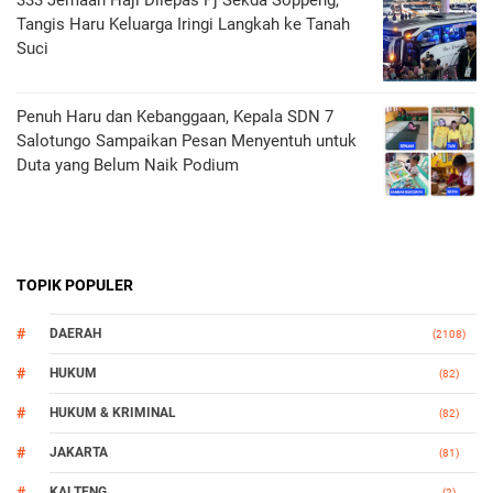
333 Jemaah Haji Dilepas Pj Sekda Soppeng,
Tangis Haru Keluarga Iringi Langkah ke Tanah
Suci
Penuh Haru dan Kebanggaan, Kepala SDN 7
Salotungo Sampaikan Pesan Menyentuh untuk
Duta yang Belum Naik Podium
TOPIK POPULER
DAERAH
(2108)
HUKUM
(82)
HUKUM & KRIMINAL
(82)
JAKARTA
(81)
KALTENG
(2)