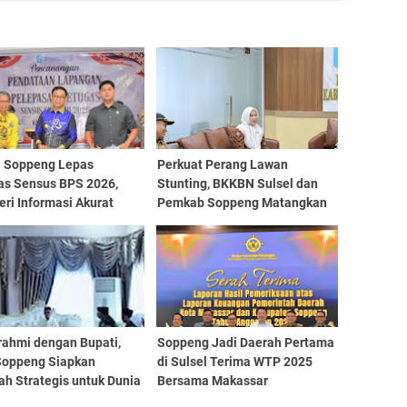
i Soppeng Lepas
Perkuat Perang Lawan
as Sensus BPS 2026,
Stunting, BKKBN Sulsel dan
eri Informasi Akurat
Pemkab Soppeng Matangkan
Sinergi hingga Tingkat
Lapangan
rahmi dengan Bupati,
Soppeng Jadi Daerah Pertama
Soppeng Siapkan
di Sulsel Terima WTP 2025
h Strategis untuk Dunia
Bersama Makassar
dikan