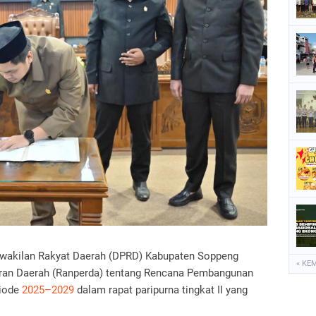
P
P
P
S
S
rwakilan Rakyat Daerah (DPRD) Kabupaten Soppeng
« KE
ran Daerah (Ranperda) tentang Rencana Pembangunan
riode
2025–2029
dalam rapat paripurna tingkat II yang