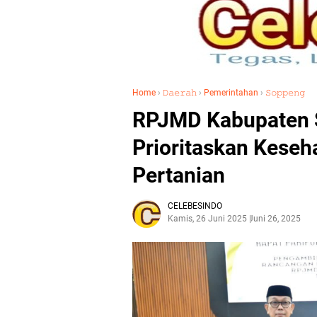
Home
›
𝙳𝚊𝚎𝚛𝚊𝚑
›
Pemerintahan
›
𝚂𝚘𝚙𝚙𝚎𝚗𝚐
RPJMD Kabupaten 
Prioritaskan Keseha
Pertanian
CELEBESINDO
Kamis, 26 Juni 2025
Juni 26, 2025