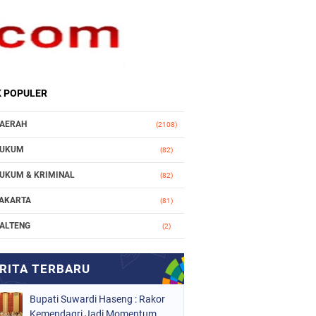
K POPULER
AERAH
(2108)
UKUM
(82)
UKUM & KRIMINAL
(82)
AKARTA
(81)
ALTENG
(2)
AKASSAR
(147)
ASIONAL
(1021)
Bupati Suwardi Haseng : Rakor
RGANISASI
(184)
Kemendagri Jadi Momentum