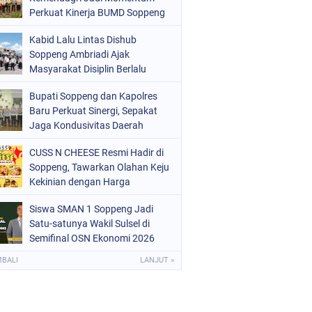
ERISTIWA
Perkuat Kinerja BUMD Soppeng
(68)
OLITIK
(220)
Kabid Lalu Lintas Dishub
Soppeng Ambriadi Ajak
OLRI
(497)
Masyarakat Disiplin Berlalu
Lintas di Pasar Cabbenge
OPPENG
(1889)
Bupati Soppeng dan Kapolres
Baru Perkuat Sinergi, Sepakat
ULSEL
(846)
Jaga Kondusivitas Daerah
CUSS N CHEESE Resmi Hadir di
Soppeng, Tawarkan Olahan Keju
Kekinian dengan Harga
Bersahabat
Siswa SMAN 1 Soppeng Jadi
Satu-satunya Wakil Sulsel di
Semifinal OSN Ekonomi 2026
MBALI
LANJUT »