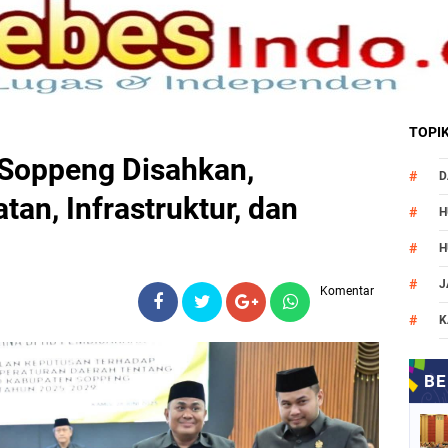
TOPI
Soppeng Disahkan,
D
tan, Infrastruktur, dan
H
H
J
Komentar
K
M
N
O