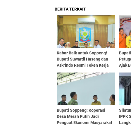
BERITA TERKAIT
Kabar Baik untuk Soppeng!
Bupat
Bupati Suwardi Haseng dan
Petug
Askrindo Resmi Teken Kerja
Ajak B
Sama Strategis
Bupati Soppeng: Koperasi
Silatu
Desa Merah Putih Jadi
IPPK 
Penguat Ekonomi Masyarakat
Langka
Desa
Pendi