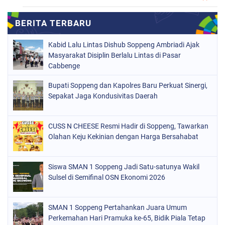
MAKASSAR
(147)
NASIONAL
(1021)
Kabid Lalu Lintas Dishub Soppeng Ambriadi Ajak
ORGANISASI
(184)
Masyarakat Disiplin Berlalu Lintas di Pasar
Cabbenge
PERISTIWA
(68)
Bupati Soppeng dan Kapolres Baru Perkuat Sinergi,
POLITIK
(220)
Sepakat Jaga Kondusivitas Daerah
POLRI
(497)
SOPPENG
(1888)
CUSS N CHEESE Resmi Hadir di Soppeng, Tawarkan
Olahan Keju Kekinian dengan Harga Bersahabat
SULSEL
(846)
Siswa SMAN 1 Soppeng Jadi Satu-satunya Wakil
Sulsel di Semifinal OSN Ekonomi 2026
SMAN 1 Soppeng Pertahankan Juara Umum
Perkemahan Hari Pramuka ke-65, Bidik Piala Tetap