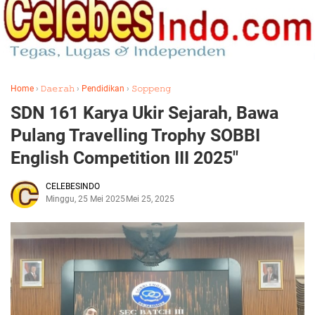
Home
›
𝙳𝚊𝚎𝚛𝚊𝚑
›
Pendidikan
›
𝚂𝚘𝚙𝚙𝚎𝚗𝚐
SDN 161 Karya Ukir Sejarah, Bawa
Pulang Travelling Trophy SOBBI
English Competition III 2025"
CELEBESINDO
Minggu, 25 Mei 2025
Mei 25, 2025