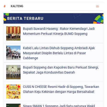
KALTENG
(2)
MAKASSAR
(147)
NASIONAL
(1021)
Bupati Suwardi Haseng : Rakor Kemendagri Jadi
ORGANISASI
(184)
Momentum Perkuat Kinerja BUMD Soppeng
PERISTIWA
(68)
Kabid Lalu Lintas Dishub Soppeng Ambriadi Ajak
POLITIK
(220)
Masyarakat Disiplin Berlalu Lintas di Pasar
POLRI
Cabbenge
(497)
SOPPENG
(1889)
Bupati Soppeng dan Kapolres Baru Perkuat Sinergi,
Sepakat Jaga Kondusivitas Daerah
SULSEL
(846)
CUSS N CHEESE Resmi Hadir di Soppeng, Tawarkan
Olahan Keju Kekinian dengan Harga Bersahabat
Siswa SMAN 1 Soppeng Jadi Satu-satunya Wakil