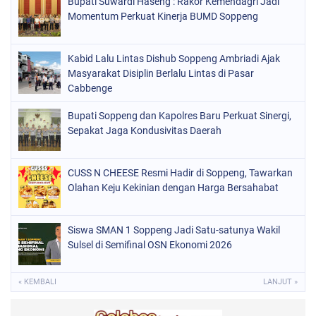
Bupati Suwardi Haseng : Rakor Kemendagri Jadi
ORGANISASI
(184)
Momentum Perkuat Kinerja BUMD Soppeng
PERISTIWA
(68)
Kabid Lalu Lintas Dishub Soppeng Ambriadi Ajak
POLITIK
(220)
Masyarakat Disiplin Berlalu Lintas di Pasar
POLRI
Cabbenge
(497)
SOPPENG
(1889)
Bupati Soppeng dan Kapolres Baru Perkuat Sinergi,
Sepakat Jaga Kondusivitas Daerah
SULSEL
(846)
CUSS N CHEESE Resmi Hadir di Soppeng, Tawarkan
Olahan Keju Kekinian dengan Harga Bersahabat
Siswa SMAN 1 Soppeng Jadi Satu-satunya Wakil
Sulsel di Semifinal OSN Ekonomi 2026
« KEMBALI
LANJUT »