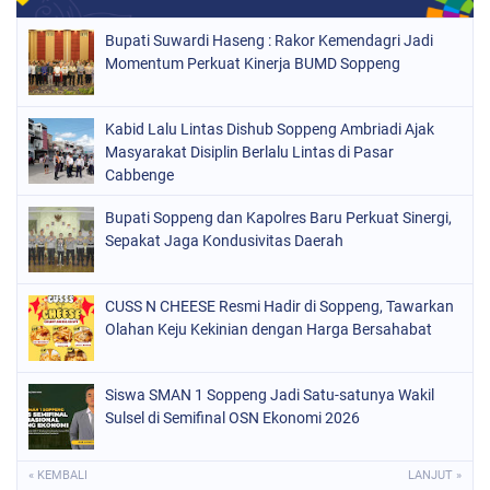
NASIONAL
(1021)
Bupati Suwardi Haseng : Rakor Kemendagri Jadi
ORGANISASI
(184)
Momentum Perkuat Kinerja BUMD Soppeng
PERISTIWA
(68)
Kabid Lalu Lintas Dishub Soppeng Ambriadi Ajak
POLITIK
(220)
Masyarakat Disiplin Berlalu Lintas di Pasar
POLRI
Cabbenge
(497)
SOPPENG
(1889)
Bupati Soppeng dan Kapolres Baru Perkuat Sinergi,
Sepakat Jaga Kondusivitas Daerah
SULSEL
(846)
CUSS N CHEESE Resmi Hadir di Soppeng, Tawarkan
Olahan Keju Kekinian dengan Harga Bersahabat
Siswa SMAN 1 Soppeng Jadi Satu-satunya Wakil
Sulsel di Semifinal OSN Ekonomi 2026
« KEMBALI
LANJUT »