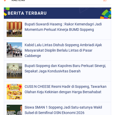
(2)
MAKASSAR
(147)
NASIONAL
(1021)
Bupati Suwardi Haseng : Rakor Kemendagri Jadi
ORGANISASI
(184)
Momentum Perkuat Kinerja BUMD Soppeng
PERISTIWA
(68)
Kabid Lalu Lintas Dishub Soppeng Ambriadi Ajak
POLITIK
(220)
Masyarakat Disiplin Berlalu Lintas di Pasar
POLRI
Cabbenge
(497)
SOPPENG
(1889)
Bupati Soppeng dan Kapolres Baru Perkuat Sinergi,
Sepakat Jaga Kondusivitas Daerah
SULSEL
(846)
CUSS N CHEESE Resmi Hadir di Soppeng, Tawarkan
Olahan Keju Kekinian dengan Harga Bersahabat
Siswa SMAN 1 Soppeng Jadi Satu-satunya Wakil
Sulsel di Semifinal OSN Ekonomi 2026