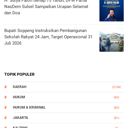
H. Surya Paloh Genap 75 Tahun, DPW Partai
NasDem Sulsel Sampaikan Ucapan Selamat
dan Doa
Bupati Soppeng Instruksikan Pembangunan
Sekolah Rakyat 24 Jam, Target Operasional 31
Juli 2026
TOPIK POPULER
DAERAH
(2108)
HUKUM
(82)
HUKUM & KRIMINAL
(82)
JAKARTA
(81)
KALTENG