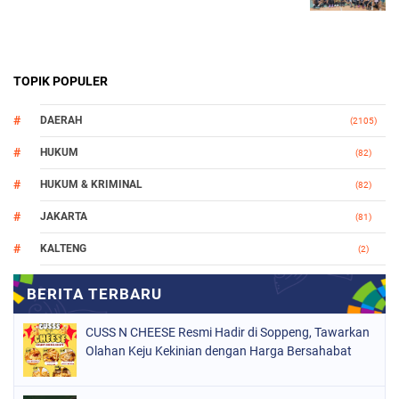
TOPIK POPULER
DAERAH
(2105)
HUKUM
(82)
HUKUM & KRIMINAL
(82)
JAKARTA
(81)
KALTENG
(2)
MAKASSAR
(147)
NASIONAL
(1021)
CUSS N CHEESE Resmi Hadir di Soppeng, Tawarkan
ORGANISASI
(184)
Olahan Keju Kekinian dengan Harga Bersahabat
PERISTIWA
(68)