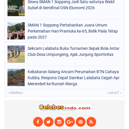
Siswa SMAN 1 Soppeng Jadi Satu-satunya Wakil
POLITIK
(220)
Sulsel di Semifinal OSN Ekonomi 2026
POLRI
(496)
SOPPENG
(1886)
SMAN 1 Soppeng Pertahankan Juara Umum
Perkemahan Hari Pramuka ke-65, Bidik Piala Tetap
SULSEL
(846)
pada 2027
Sekcam Lalabata Buka Turnamen Sepak Bola Antar
Club Desa Umpungeng, Ajak Junjung Sportivitas
Kebakaran Ilalang Ancam Perumahan BTN Cahaya
Kubba, Respons Cepat Damkar Lalabata Cegah Api
Merembet ke Rumah Warga
« KEMBALI
LANJUT »