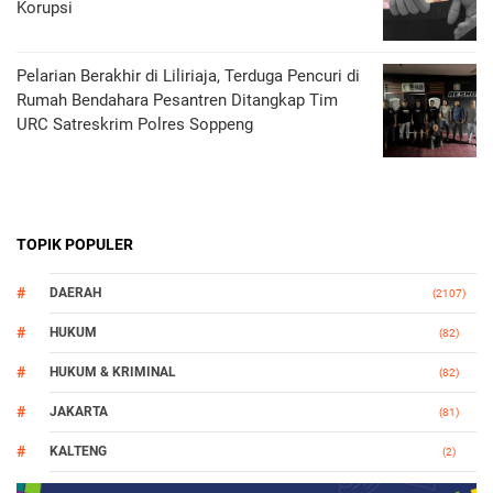
Korupsi
Pelarian Berakhir di Liliriaja, Terduga Pencuri di
Rumah Bendahara Pesantren Ditangkap Tim
URC Satreskrim Polres Soppeng
TOPIK POPULER
DAERAH
(2107)
HUKUM
(82)
HUKUM & KRIMINAL
(82)
JAKARTA
(81)
KALTENG
(2)
MAKASSAR
(147)