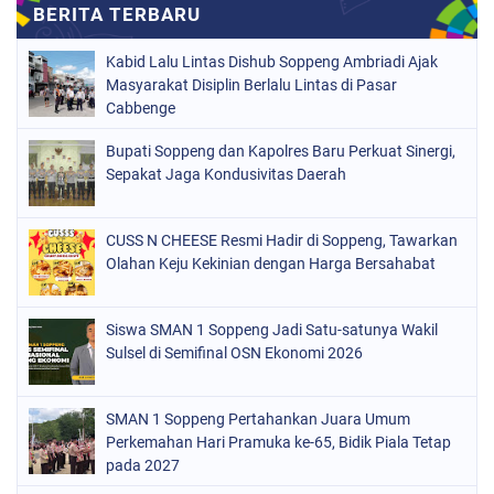
NASIONAL
(1021)
Kabid Lalu Lintas Dishub Soppeng Ambriadi Ajak
ORGANISASI
(184)
Masyarakat Disiplin Berlalu Lintas di Pasar
Cabbenge
PERISTIWA
(68)
Bupati Soppeng dan Kapolres Baru Perkuat Sinergi,
POLITIK
(220)
Sepakat Jaga Kondusivitas Daerah
POLRI
(497)
SOPPENG
(1888)
CUSS N CHEESE Resmi Hadir di Soppeng, Tawarkan
Olahan Keju Kekinian dengan Harga Bersahabat
SULSEL
(846)
Siswa SMAN 1 Soppeng Jadi Satu-satunya Wakil
Sulsel di Semifinal OSN Ekonomi 2026
SMAN 1 Soppeng Pertahankan Juara Umum
Perkemahan Hari Pramuka ke-65, Bidik Piala Tetap
pada 2027