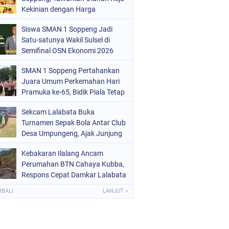
ERISTIWA
Kekinian dengan Harga
(68)
Bersahabat
OLITIK
(220)
Siswa SMAN 1 Soppeng Jadi
Satu-satunya Wakil Sulsel di
OLRI
(496)
Semifinal OSN Ekonomi 2026
OPPENG
(1886)
SMAN 1 Soppeng Pertahankan
Juara Umum Perkemahan Hari
ULSEL
(846)
Pramuka ke-65, Bidik Piala Tetap
pada 2027
Sekcam Lalabata Buka
Turnamen Sepak Bola Antar Club
Desa Umpungeng, Ajak Junjung
Sportivitas
Kebakaran Ilalang Ancam
Perumahan BTN Cahaya Kubba,
Respons Cepat Damkar Lalabata
Cegah Api Merembet ke Rumah
MBALI
LANJUT »
Warga