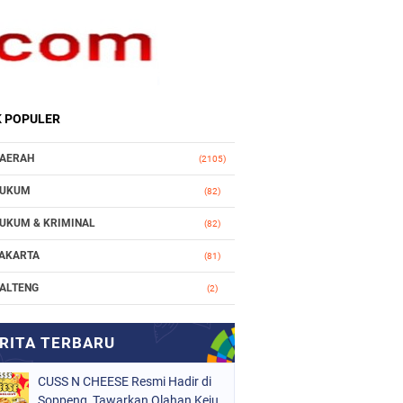
K POPULER
AERAH
(2105)
UKUM
(82)
UKUM & KRIMINAL
(82)
AKARTA
(81)
ALTENG
(2)
AKASSAR
(147)
ASIONAL
(1021)
CUSS N CHEESE Resmi Hadir di
RGANISASI
(184)
Soppeng, Tawarkan Olahan Keju