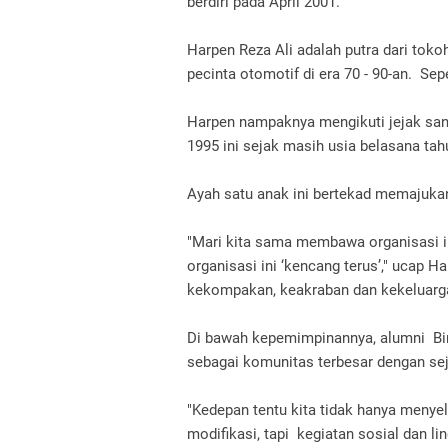
berdiri pada April 2001.
Harpen Reza Ali adalah putra dari toko
pecinta otomotif di era 70 - 90-an. Sep
Harpen nampaknya mengikuti jejak sang 
1995 ini sejak masih usia belasana tah
Ayah satu anak ini bertekad memajuka
"Mari kita sama membawa organisasi i
organisasi ini ‘kencang terus’," ucap
kekompakan, keakraban dan kekeluar
Di bawah kepemimpinannya, alumni Binu
sebagai komunitas terbesar dengan sej
"Kedepan tentu kita tidak hanya menye
modifikasi, tapi kegiatan sosial dan l