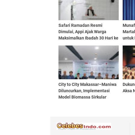
Safari Ramadan Resmi
Munaf
Dimulai, Appi Ajak Warga
Martab
Maksimalkan Ibadah 30 Hari ke
untuk
Depan
City to City Makassar–Maniwa
Dukung
Diluncurkan, Implementasi
Aksa 
Model Biomassa Sirkular