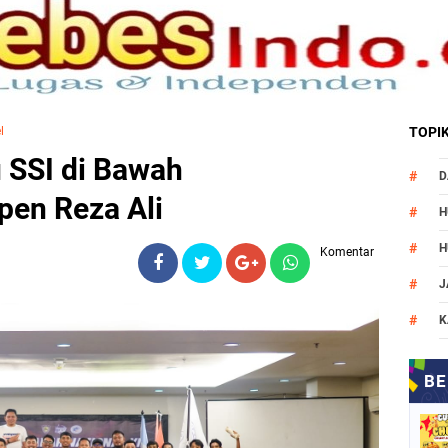
l
TOPI
u SSI di Bawah
D
en Reza Ali
H
H
Komentar
J
K
M
N
O