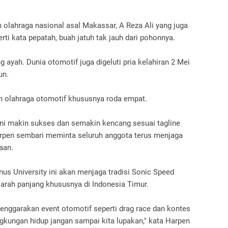
h olahraga nasional asal Makassar, A Reza Ali yang juga
erti kata pepatah, buah jatuh tak jauh dari pohonnya.
ayah. Dunia otomotif juga digeluti pria kelahiran 2 Mei
un.
n olahraga otomotif khususnya roda empat.
ni makin sukses dan semakin kencang sesuai tagline
 Harpen sembari meminta seluruh anggota terus menjaga
gaan.
s University ini akan menjaga tradisi Sonic Speed
arah panjang khususnya di Indonesia Timur.
lenggarakan event otomotif seperti drag race dan kontes
ingkungan hidup jangan sampai kita lupakan," kata Harpen