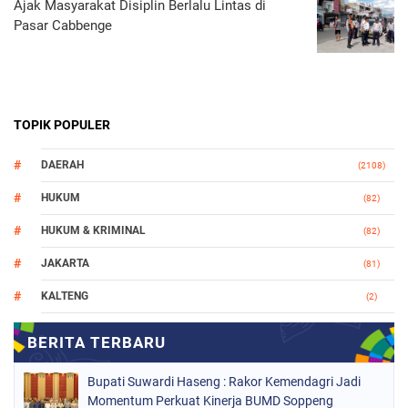
Ajak Masyarakat Disiplin Berlalu Lintas di
Pasar Cabbenge
TOPIK POPULER
DAERAH
(2108)
HUKUM
(82)
HUKUM & KRIMINAL
(82)
JAKARTA
(81)
KALTENG
(2)
MAKASSAR
(147)
NASIONAL
(1021)
Bupati Suwardi Haseng : Rakor Kemendagri Jadi
ORGANISASI
(184)
Momentum Perkuat Kinerja BUMD Soppeng