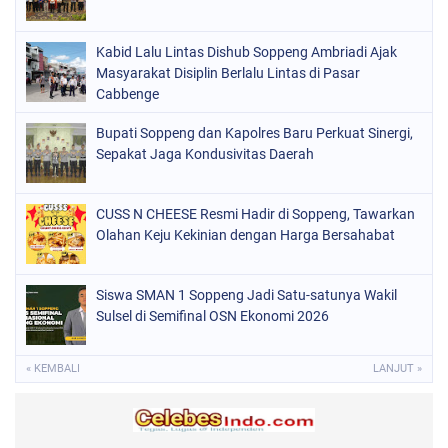
PERISTIWA
(68)
Kabid Lalu Lintas Dishub Soppeng Ambriadi Ajak
POLITIK
(220)
Masyarakat Disiplin Berlalu Lintas di Pasar
POLRI
Cabbenge
(497)
SOPPENG
(1889)
Bupati Soppeng dan Kapolres Baru Perkuat Sinergi,
Sepakat Jaga Kondusivitas Daerah
SULSEL
(846)
CUSS N CHEESE Resmi Hadir di Soppeng, Tawarkan
Olahan Keju Kekinian dengan Harga Bersahabat
Siswa SMAN 1 Soppeng Jadi Satu-satunya Wakil
Sulsel di Semifinal OSN Ekonomi 2026
« KEMBALI
LANJUT »