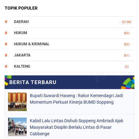
TOPIK POPULER
DAERAH
(2108)
HUKUM
(82)
HUKUM & KRIMINAL
(82)
JAKARTA
(81)
KALTENG
(2)
MAKASSAR
(147)
NASIONAL
(1021)
Bupati Suwardi Haseng : Rakor Kemendagri Jadi
ORGANISASI
(184)
Momentum Perkuat Kinerja BUMD Soppeng
PERISTIWA
(68)
Kabid Lalu Lintas Dishub Soppeng Ambriadi Ajak
POLITIK
(220)
Masyarakat Disiplin Berlalu Lintas di Pasar
POLRI
Cabbenge
(497)