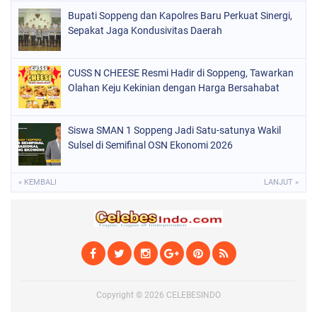
SOPPENG
(1889)
Bupati Soppeng dan Kapolres Baru Perkuat Sinergi,
Sepakat Jaga Kondusivitas Daerah
SULSEL
(846)
CUSS N CHEESE Resmi Hadir di Soppeng, Tawarkan
Olahan Keju Kekinian dengan Harga Bersahabat
Siswa SMAN 1 Soppeng Jadi Satu-satunya Wakil
Sulsel di Semifinal OSN Ekonomi 2026
« KEMBALI
LANJUT »
Copyright ©
2026
CELEBESINDO