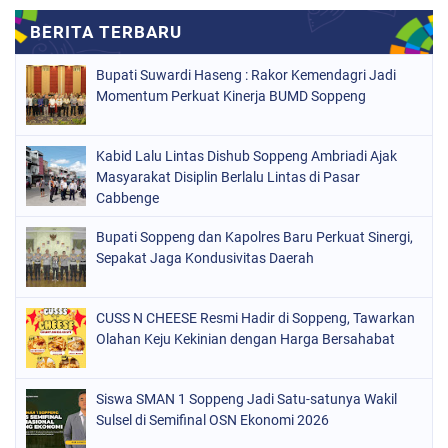
MAKASSAR
(147)
NASIONAL
(1021)
Bupati Suwardi Haseng : Rakor Kemendagri Jadi
ORGANISASI
(184)
Momentum Perkuat Kinerja BUMD Soppeng
PERISTIWA
(68)
Kabid Lalu Lintas Dishub Soppeng Ambriadi Ajak
POLITIK
(220)
Masyarakat Disiplin Berlalu Lintas di Pasar
POLRI
Cabbenge
(497)
SOPPENG
(1889)
Bupati Soppeng dan Kapolres Baru Perkuat Sinergi,
Sepakat Jaga Kondusivitas Daerah
SULSEL
(846)
CUSS N CHEESE Resmi Hadir di Soppeng, Tawarkan
Olahan Keju Kekinian dengan Harga Bersahabat
Siswa SMAN 1 Soppeng Jadi Satu-satunya Wakil
Sulsel di Semifinal OSN Ekonomi 2026