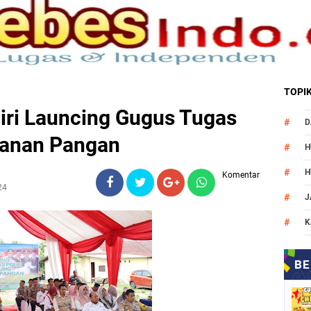
TOPI
ri Launcing Gugus Tugas
D
hanan Pangan
H
H
Komentar
24
J
K
M
N
O