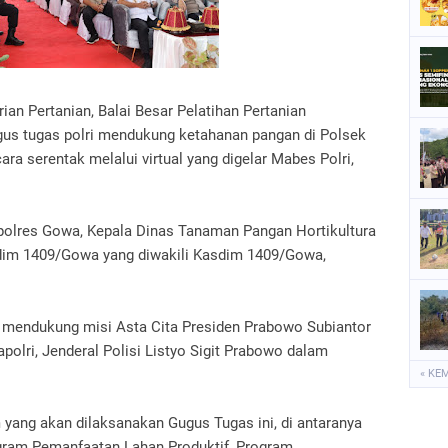
P
P
P
n Pertanian, Balai Besar Pelatihan Pertanian
S
gus tugas polri mendukung ketahanan pangan di Polsek
a serentak melalui virtual yang digelar Mabes Polri,
S
apolres Gowa, Kepala Dinas Tanaman Pangan Hortikultura
im 1409/Gowa yang diwakili Kasdim 1409/Gowa,
na mendukung misi Asta Cita Presiden Prabowo Subiantor
olri, Jenderal Polisi Listyo Sigit Prabowo dalam
« KE
 yang akan dilaksanakan Gugus Tugas ini, di antaranya
ogram Pemanfaatan Lahan Produktif, Program