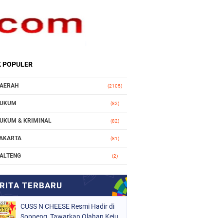
K POPULER
AERAH
(2105)
UKUM
(82)
UKUM & KRIMINAL
(82)
AKARTA
(81)
ALTENG
(2)
AKASSAR
(147)
ASIONAL
(1021)
CUSS N CHEESE Resmi Hadir di
RGANISASI
(184)
Soppeng, Tawarkan Olahan Keju