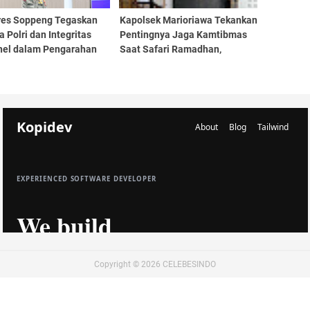
res Soppeng Tegaskan
Kapolsek Marioriawa Tekankan
 Polri dan Integritas
Pentingnya Jaga Kamtibmas
nel dalam Pengarahan
Saat Safari Ramadhan,
s
Singgung Balapan Liar
Copyright ©
2026
CELEBESINDO