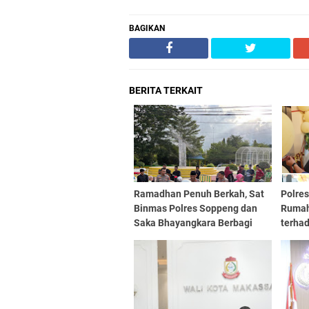
BAGIKAN
BERITA TERKAIT
Ramadhan Penuh Berkah, Sat
Polre
Binmas Polres Soppeng dan
Rumah
Saka Bhayangkara Berbagi
terha
Takjil kepada Pengguna Jalan
Keaga
Kapol
Peres