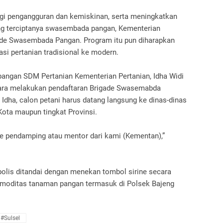
gi pengangguran dan kemiskinan, serta meningkatkan
ng terciptanya swasembada pangan, Kementerian
ade Swasembada Pangan. Program itu pun diharapkan
si pertanian tradisional ke modern.
ngan SDM Pertanian Kementerian Pertanian, Idha Widi
cara melakukan pendaftaran Brigade Swasemabda
Idha, calon petani harus datang langsung ke dinas-dinas
Kota maupun tingkat Provinsi.
e pendamping atau mentor dari kami (Kementan),”
olis ditandai dengan menekan tombol sirine secara
omoditas tanaman pangan termasuk di Polsek Bajeng
.
#Sulsel