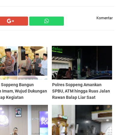
Komentar
s Soppeng Bangun
Polres Soppeng Amankan
 Imam, Wujud Dukungan
SPBU, ATM hingga Ruas Jalan
dap Kegiatan
Rawan Balap Liar Saat
maan, Gunting Pita
Ramadhan
res AKBP Aditya Tandai
mian