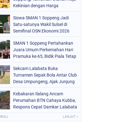
ERISTIWA
Kekinian dengan Harga
(68)
Bersahabat
OLITIK
(220)
Siswa SMAN 1 Soppeng Jadi
Satu-satunya Wakil Sulsel di
OLRI
(496)
Semifinal OSN Ekonomi 2026
OPPENG
(1886)
SMAN 1 Soppeng Pertahankan
Juara Umum Perkemahan Hari
ULSEL
(846)
Pramuka ke-65, Bidik Piala Tetap
pada 2027
Sekcam Lalabata Buka
Turnamen Sepak Bola Antar Club
Desa Umpungeng, Ajak Junjung
Sportivitas
Kebakaran Ilalang Ancam
Perumahan BTN Cahaya Kubba,
Respons Cepat Damkar Lalabata
Cegah Api Merembet ke Rumah
MBALI
LANJUT »
Warga