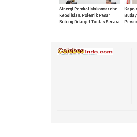
Sinergi Pemkot Makassar dan
Kapol
Kepolisian, Polemik Pasar
Budaya
Butung Ditarget Tuntas Secara
Perso
Hukum
Tekni