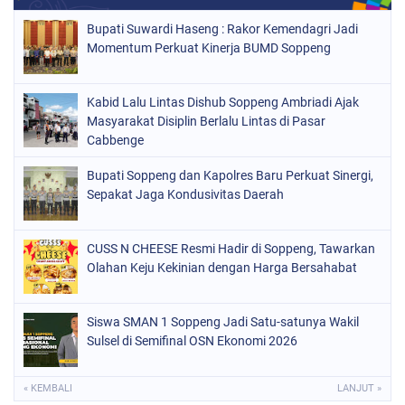
NASIONAL
(1021)
Bupati Suwardi Haseng : Rakor Kemendagri Jadi
ORGANISASI
(184)
Momentum Perkuat Kinerja BUMD Soppeng
PERISTIWA
(68)
Kabid Lalu Lintas Dishub Soppeng Ambriadi Ajak
POLITIK
(220)
Masyarakat Disiplin Berlalu Lintas di Pasar
POLRI
Cabbenge
(497)
SOPPENG
(1889)
Bupati Soppeng dan Kapolres Baru Perkuat Sinergi,
Sepakat Jaga Kondusivitas Daerah
SULSEL
(846)
CUSS N CHEESE Resmi Hadir di Soppeng, Tawarkan
Olahan Keju Kekinian dengan Harga Bersahabat
Siswa SMAN 1 Soppeng Jadi Satu-satunya Wakil
Sulsel di Semifinal OSN Ekonomi 2026
« KEMBALI
LANJUT »