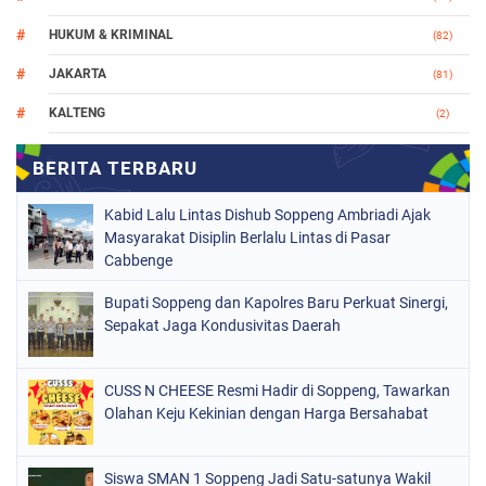
HUKUM & KRIMINAL
(82)
JAKARTA
(81)
KALTENG
(2)
MAKASSAR
(147)
NASIONAL
(1021)
Kabid Lalu Lintas Dishub Soppeng Ambriadi Ajak
ORGANISASI
(184)
Masyarakat Disiplin Berlalu Lintas di Pasar
Cabbenge
PERISTIWA
(68)
Bupati Soppeng dan Kapolres Baru Perkuat Sinergi,
POLITIK
(220)
Sepakat Jaga Kondusivitas Daerah
POLRI
(497)
SOPPENG
(1888)
CUSS N CHEESE Resmi Hadir di Soppeng, Tawarkan
Olahan Keju Kekinian dengan Harga Bersahabat
SULSEL
(846)
Siswa SMAN 1 Soppeng Jadi Satu-satunya Wakil