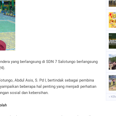
P
P
P
S
S
endera yang berlangsung di SDN 7 Salotungo berlangsung
24).
lotungo, Abdul Asis, S. Pd I, bertindak sebagai pembina
yampaikan beberapa hal penting yang menjadi perhatian
ungan sosial dan kebersihan.
« KE
olah