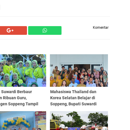
Komentar
i Suwardi Berbaur
Mahasiswa Thailand dan
n Ribuan Guru,
Korea Selatan Belajar di
ngen Soppeng Tampil
Soppeng, Bupati Suwardi
au di Pembukaan
Haseng Sambut Langsung
NIJAR PGRI Sulsel
Soppeng Go International