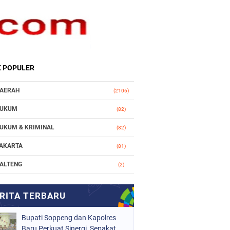
K POPULER
AERAH
(2106)
UKUM
(82)
UKUM & KRIMINAL
(82)
AKARTA
(81)
ALTENG
(2)
AKASSAR
(147)
ASIONAL
(1021)
Bupati Soppeng dan Kapolres
RGANISASI
(184)
Baru Perkuat Sinergi, Sepakat