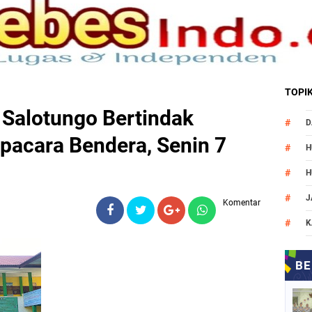
TOPI
 Salotungo Bertindak
D
pacara Bendera, Senin 7
H
H
J
Komentar
K
M
N
O