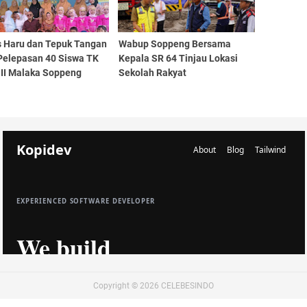
s Haru dan Tepuk Tangan
Wabup Soppeng Bersama
 Pelepasan 40 Siswa TK
Kepala SR 64 Tinjau Lokasi
III Malaka Soppeng
Sekolah Rakyat
Copyright ©
2026
CELEBESINDO