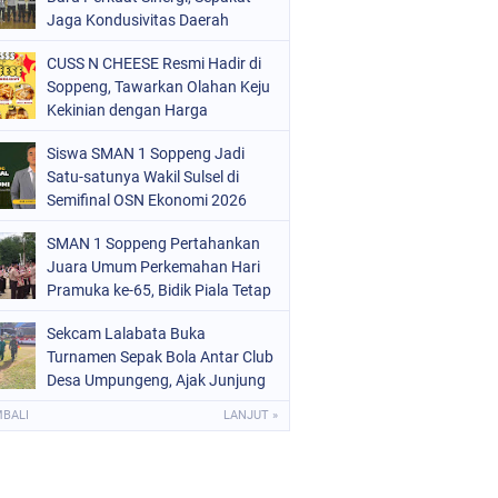
ERISTIWA
Jaga Kondusivitas Daerah
(68)
OLITIK
(220)
CUSS N CHEESE Resmi Hadir di
Soppeng, Tawarkan Olahan Keju
OLRI
(497)
Kekinian dengan Harga
Bersahabat
OPPENG
(1887)
Siswa SMAN 1 Soppeng Jadi
Satu-satunya Wakil Sulsel di
ULSEL
(846)
Semifinal OSN Ekonomi 2026
SMAN 1 Soppeng Pertahankan
Juara Umum Perkemahan Hari
Pramuka ke-65, Bidik Piala Tetap
pada 2027
Sekcam Lalabata Buka
Turnamen Sepak Bola Antar Club
Desa Umpungeng, Ajak Junjung
Sportivitas
MBALI
LANJUT »