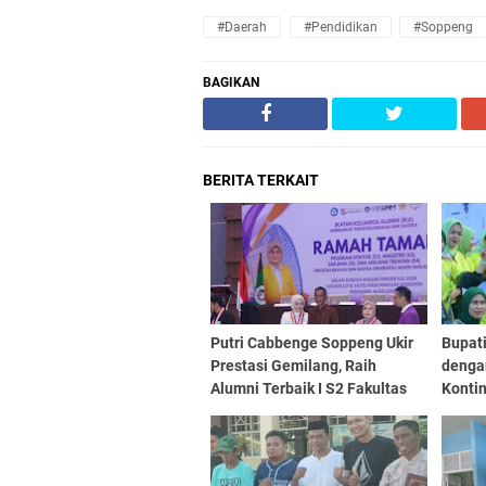
#Daerah
#Pendidikan
#Soppeng
BAGIKAN
BERITA TERKAIT
Putri Cabbenge Soppeng Ukir
Bupat
Prestasi Gemilang, Raih
denga
Alumni Terbaik I S2 Fakultas
Konti
Bahasa dan Sastra UNM
Memuk
PORSE