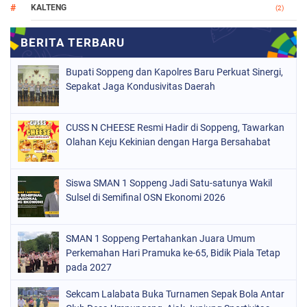
KALTENG
(2)
MAKASSAR
(147)
NASIONAL
(1021)
Bupati Soppeng dan Kapolres Baru Perkuat Sinergi,
ORGANISASI
(184)
Sepakat Jaga Kondusivitas Daerah
PERISTIWA
(68)
CUSS N CHEESE Resmi Hadir di Soppeng, Tawarkan
POLITIK
(220)
Olahan Keju Kekinian dengan Harga Bersahabat
POLRI
(497)
SOPPENG
(1887)
Siswa SMAN 1 Soppeng Jadi Satu-satunya Wakil
Sulsel di Semifinal OSN Ekonomi 2026
SULSEL
(846)
SMAN 1 Soppeng Pertahankan Juara Umum
Perkemahan Hari Pramuka ke-65, Bidik Piala Tetap
pada 2027
Sekcam Lalabata Buka Turnamen Sepak Bola Antar