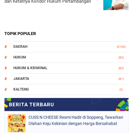
dan Ketatnya Koridor Hukum Pertambangan
TOPIK POPULER
DAERAH
(2105)
HUKUM
(82)
HUKUM & KRIMINAL
(82)
JAKARTA
(81)
KALTENG
(2)
MAKASSAR
(147)
NASIONAL
(1021)
CUSS N CHEESE Resmi Hadir di Soppeng, Tawarkan
ORGANISASI
(184)
Olahan Keju Kekinian dengan Harga Bersahabat
PERISTIWA
(68)