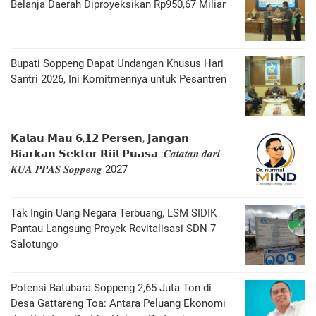
Belanja Daerah Diproyeksikan Rp950,67 Miliar
Bupati Soppeng Dapat Undangan Khusus Hari
Santri 2026, Ini Komitmennya untuk Pesantren
𝗞𝗮𝗹𝗮𝘂 𝗠𝗮𝘂 𝟲,𝟭𝟮 𝗣𝗲𝗿𝘀𝗲𝗻, 𝗝𝗮𝗻𝗴𝗮𝗻
𝗕𝗶𝗮𝗿𝗸𝗮𝗻 𝗦𝗲𝗸𝘁𝗼𝗿 𝗥𝗶𝗶𝗹 𝗣𝘂𝗮𝘀𝗮 :𝑪𝒂𝒕𝒂𝒕𝒂𝒏 𝒅𝒂𝒓𝒊
𝑲𝑼𝑨 𝑷𝑷𝑨𝑺 𝑺𝒐𝒑𝒑𝒆𝒏𝒈 2027
Tak Ingin Uang Negara Terbuang, LSM SIDIK
Pantau Langsung Proyek Revitalisasi SDN 7
Salotungo
Potensi Batubara Soppeng 2,65 Juta Ton di
Desa Gattareng Toa: Antara Peluang Ekonomi