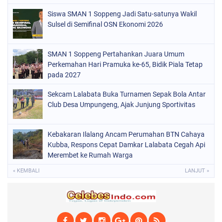
Siswa SMAN 1 Soppeng Jadi Satu-satunya Wakil
POLITIK
(220)
Sulsel di Semifinal OSN Ekonomi 2026
POLRI
(496)
SOPPENG
(1886)
SMAN 1 Soppeng Pertahankan Juara Umum
Perkemahan Hari Pramuka ke-65, Bidik Piala Tetap
SULSEL
(846)
pada 2027
Sekcam Lalabata Buka Turnamen Sepak Bola Antar
Club Desa Umpungeng, Ajak Junjung Sportivitas
Kebakaran Ilalang Ancam Perumahan BTN Cahaya
Kubba, Respons Cepat Damkar Lalabata Cegah Api
Merembet ke Rumah Warga
« KEMBALI
LANJUT »