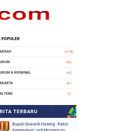
K POPULER
AERAH
(2108)
UKUM
(82)
UKUM & KRIMINAL
(82)
AKARTA
(81)
ALTENG
(2)
AKASSAR
(147)
ASIONAL
(1021)
Bupati Suwardi Haseng : Rakor
RGANISASI
(184)
Kemendagri Jadi Momentum