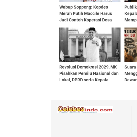
Wabup Soppeng: Kopdes
Publi
Merah Putih Maccile Harus
Kepal
Jadi Contoh Koperasi Desa
Mampu
Modern
Poten
Revolusi Demokrasi 2029, MK
Suara 
Pisahkan Pemilu Nasional dan
Mengge
Lokal, DPRD serta Kepala
Dewan
Daerah Tak Lagi 'Sekoper'
Digau
dengan Pusat
Kualit