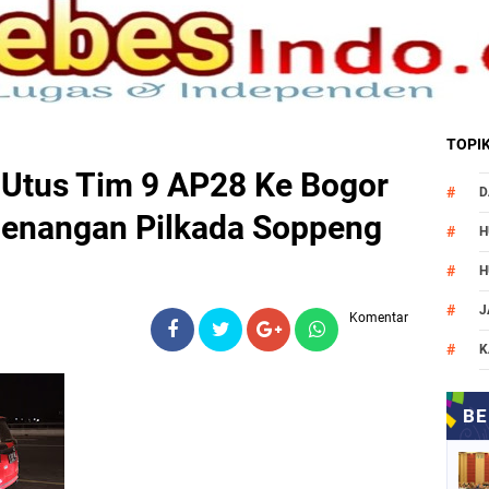
TOPI
Utus Tim 9 AP28 Ke Bogor
D
emenangan Pilkada Soppeng
H
H
J
Komentar
K
M
N
O