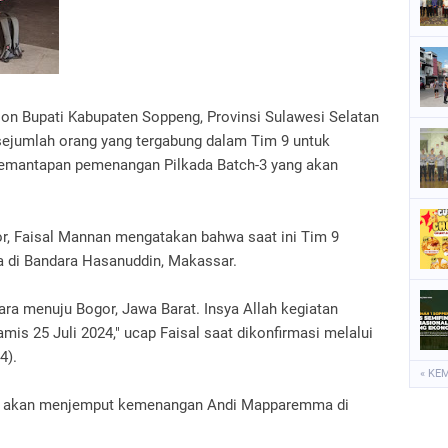
P
P
P
olon Bupati Kabupaten Soppeng, Provinsi Sulawesi Selatan
S
ejumlah orang yang tergabung dalam Tim 9 untuk
S
pemantapan pemenangan Pilkada Batch-3 yang akan
gor, Faisal Mannan mengatakan bahwa saat ini Tim 9
a di Bandara Hasanuddin, Makassar.
dara menuju Bogor, Jawa Barat. Insya Allah kegiatan
mis 25 Juli 2024," ucap Faisal saat dikonfirmasi melalui
4).
« KE
 9 akan menjemput kemenangan Andi Mapparemma di