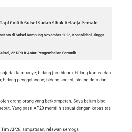
𝗮𝗽𝗶 𝗣𝗼𝗹𝗶𝘁𝗶𝗸 𝗦𝘂𝗹𝘀𝗲𝗹 𝗦𝘂𝗱𝗮𝗵 𝗦𝗶𝗯𝘂𝗸 𝗕𝗲𝗹𝗮𝗻𝗷𝗮 𝗣𝗲𝗺𝗮𝗶𝗻
n/Kota di Sulsel Rampung November 2026, Konsolidasi Hingga
lsel, 22 DPD II Antar Pengembalian Formulir
manajerial kampanye; bidang juru bicara; bidang konten dan
 bidang penggalangan; bidang sanksi; bidang data dan
i oleh orang-orang yang berkompeten. Saya belum bisa
ebut. Yang pasti AP28 memilih sesuai dengan kapasitas
a Tim AP28, simpatisan, relawan semoga