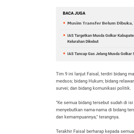
BACA JUGA
𝗠𝘂𝘀𝗶𝗺 𝗧𝗿𝗮𝗻𝘀𝗳𝗲𝗿 𝗕𝗲𝗹𝘂𝗺 𝗗𝗶𝗯𝘂𝗸𝗮, 𝗧
IAS Targetkan Musda Golkar Kabupate
Kelurahan Dikebut
IAS Tancap Gas Jelang Musda Golkar Su
Tim 9 ini lanjut Faisal, terdiri bidang 
medsos; bidang Hukum; bidang relawan;
survei; dan bidang komunikasi politik.
"Ke semua bidang tersebut sudah di is
menyebutkan nama-nama di bidang ters
dan kemampuannya," terangnya.
Terakhir Faisal berharap kepada semu