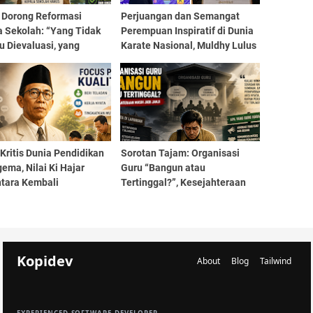
k Dorong Reformasi
Perjuangan dan Semangat
a Sekolah: “Yang Tidak
Perempuan Inspiratif di Dunia
 Dievaluasi, yang
Karate Nasional, Muldhy Lulus
sial Dipertahankan”
Kualifikasi Wasit A Nasional
Kumite dan Juri B Kata PB
FORKI
Kritis Dunia Pendidikan
Sorotan Tajam: Organisasi
ma, Nilai Ki Hajar
Guru “Bangun atau
tara Kembali
Tertinggal?”, Kesejahteraan
ngkan: Fokus pada
Masih Jadi Janji
as, Bukan Isu