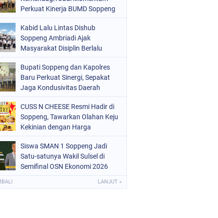
ERISTIWA
Perkuat Kinerja BUMD Soppeng
(68)
OLITIK
(220)
Kabid Lalu Lintas Dishub
Soppeng Ambriadi Ajak
OLRI
(497)
Masyarakat Disiplin Berlalu
Lintas di Pasar Cabbenge
OPPENG
(1889)
Bupati Soppeng dan Kapolres
Baru Perkuat Sinergi, Sepakat
ULSEL
(846)
Jaga Kondusivitas Daerah
CUSS N CHEESE Resmi Hadir di
Soppeng, Tawarkan Olahan Keju
Kekinian dengan Harga
Bersahabat
Siswa SMAN 1 Soppeng Jadi
Satu-satunya Wakil Sulsel di
Semifinal OSN Ekonomi 2026
MBALI
LANJUT »