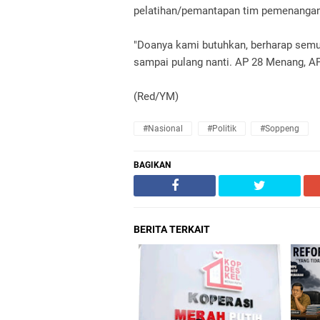
pelatihan/pemantapan tim pemenangan i
"Doanya kami butuhkan, berharap semua
sampai pulang nanti. AP 28 Menang, A
(Red/YM)
#Nasional
#Politik
#Soppeng
BAGIKAN
BERITA TERKAIT