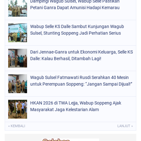
Dampingi Wagub Sulsel, Wabup Selle Pastikan
ORGANISASI
(184)
Petani Ganra Dapat Amunisi Hadapi Kemarau
PERISTIWA
(69)
Wabup Selle KS Dalle Sambut Kunjungan Wagub
POLITIK
(220)
Sulsel, Stunting Soppeng Jadi Perhatian Serius
POLRI
(498)
SOPPENG
(1897)
Dari Jennae-Ganra untuk Ekonomi Keluarga, Selle KS
Dalle: Kalau Berhasil, Ditambah Lagi!
SULSEL
(847)
Wagub Sulsel Fatmawati Rusdi Serahkan 40 Mesin
untuk Perempuan Soppeng: “Jangan Sampai Dijual!”
HKAN 2026 di TWA Lejja, Wabup Soppeng Ajak
Masyarakat Jaga Kelestarian Alam
« KEMBALI
LANJUT »