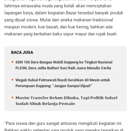
lahirnya wirausaha muda yang kelak akan menciptakan
lapangan kerja, dalam kegiatan Bazar tersebut banyak produk
yang dijual siswa. Mulai dari aneka makanan tradisional
maupun modern, kue basah, dan kue kering, bahkan ada
makanan yang berbahan baku sayur mayur dan rujak buah.
BACA JUGA
SDN 100 Dare Bungae Wakili Soppeng ke Tingkat Nasional
FLS3N, Dara Jelita Bathari Suci Raih Juara Menulis Cerita
Wagub Sulsel Fatmawati Rusdi Serahkan 40 Mesin untuk
Perempuan Soppeng: “Jangan Sampai Dijual!”
𝗠𝘂𝘀𝗶𝗺 𝗧𝗿𝗮𝗻𝘀𝗳𝗲𝗿 𝗕𝗲𝗹𝘂𝗺 𝗗𝗶𝗯𝘂𝗸𝗮, 𝗧𝗮𝗽𝗶 𝗣𝗼𝗹𝗶𝘁𝗶𝗸 𝗦𝘂𝗹𝘀𝗲𝗹
𝗦𝘂𝗱𝗮𝗵 𝗦𝗶𝗯𝘂𝗸 𝗕𝗲𝗹𝗮𝗻𝗷𝗮 𝗣𝗲𝗺𝗮𝗶𝗻
''Para siswa dan guru sangat antusias mengikuti kegiatan ini.
Bahkan waktu sebentar saja produk yang mereka tawarkan di