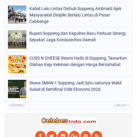
Kabid Lalu Lintas Dishub Soppeng Ambriadi Ajak
POLITIK
(220)
Masyarakat Disiplin Berlalu Lintas di Pasar
POLRI
Cabbenge
(497)
SOPPENG
(1889)
Bupati Soppeng dan Kapolres Baru Perkuat Sinergi,
Sepakat Jaga Kondusivitas Daerah
SULSEL
(846)
CUSS N CHEESE Resmi Hadir di Soppeng, Tawarkan
Olahan Keju Kekinian dengan Harga Bersahabat
Siswa SMAN 1 Soppeng Jadi Satu-satunya Wakil
Sulsel di Semifinal OSN Ekonomi 2026
« KEMBALI
LANJUT »