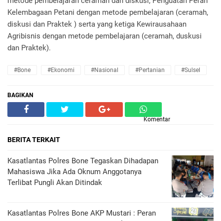
metode pembelajaran ceramah dan diskusi, Penguatan Peran
Kelembagaan Petani dengan metode pembelajaran (ceramah,
diskusi dan Praktek ) serta yang ketiga Kewirausahaan
Agribisnis dengan metode pembelajaran (ceramah, duskusi
dan Praktek).
#Bone
#Ekonomi
#Nasional
#Pertanian
#Sulsel
BAGIKAN
Komentar
BERITA TERKAIT
Kasatlantas Polres Bone Tegaskan Dihadapan
Mahasiswa Jika Ada Oknum Anggotanya
Terlibat Pungli Akan Ditindak
Kasatlantas Polres Bone AKP Mustari : Peran