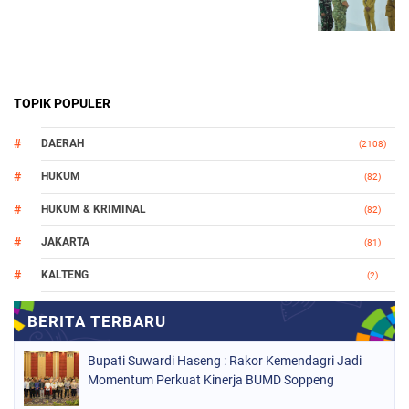
TOPIK POPULER
DAERAH
(2108)
HUKUM
(82)
HUKUM & KRIMINAL
(82)
JAKARTA
(81)
KALTENG
(2)
MAKASSAR
(147)
NASIONAL
(1021)
Bupati Suwardi Haseng : Rakor Kemendagri Jadi
ORGANISASI
(184)
Momentum Perkuat Kinerja BUMD Soppeng
PERISTIWA
(68)