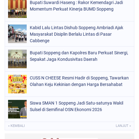
Bupati Suwardi Haseng : Rakor Kemendagri Jadi
ORGANISASI
(184)
Momentum Perkuat Kinerja BUMD Soppeng
PERISTIWA
(68)
Kabid Lalu Lintas Dishub Soppeng Ambriadi Ajak
POLITIK
(220)
Masyarakat Disiplin Berlalu Lintas di Pasar
POLRI
Cabbenge
(497)
SOPPENG
(1889)
Bupati Soppeng dan Kapolres Baru Perkuat Sinergi,
Sepakat Jaga Kondusivitas Daerah
SULSEL
(846)
CUSS N CHEESE Resmi Hadir di Soppeng, Tawarkan
Olahan Keju Kekinian dengan Harga Bersahabat
Siswa SMAN 1 Soppeng Jadi Satu-satunya Wakil
Sulsel di Semifinal OSN Ekonomi 2026
« KEMBALI
LANJUT »