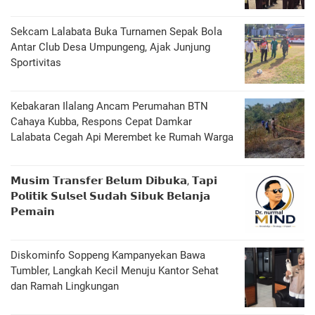
Sekcam Lalabata Buka Turnamen Sepak Bola
Antar Club Desa Umpungeng, Ajak Junjung
Sportivitas
Kebakaran Ilalang Ancam Perumahan BTN
Cahaya Kubba, Respons Cepat Damkar
Lalabata Cegah Api Merembet ke Rumah Warga
𝗠𝘂𝘀𝗶𝗺 𝗧𝗿𝗮𝗻𝘀𝗳𝗲𝗿 𝗕𝗲𝗹𝘂𝗺 𝗗𝗶𝗯𝘂𝗸𝗮, 𝗧𝗮𝗽𝗶
𝗣𝗼𝗹𝗶𝘁𝗶𝗸 𝗦𝘂𝗹𝘀𝗲𝗹 𝗦𝘂𝗱𝗮𝗵 𝗦𝗶𝗯𝘂𝗸 𝗕𝗲𝗹𝗮𝗻𝗷𝗮
𝗣𝗲𝗺𝗮𝗶𝗻
Diskominfo Soppeng Kampanyekan Bawa
Tumbler, Langkah Kecil Menuju Kantor Sehat
dan Ramah Lingkungan