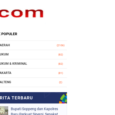
K POPULER
AERAH
(2106)
UKUM
(82)
UKUM & KRIMINAL
(82)
AKARTA
(81)
ALTENG
(2)
AKASSAR
(147)
ASIONAL
(1021)
Bupati Soppeng dan Kapolres
RGANISASI
(184)
Baru Perkuat Sinergi, Sepakat