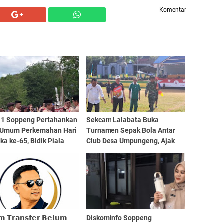
Komentar
1 Soppeng Pertahankan
Sekcam Lalabata Buka
 Umum Perkemahan Hari
Turnamen Sepak Bola Antar
a ke-65, Bidik Piala
Club Desa Umpungeng, Ajak
 pada 2027
Junjung Sportivitas
𝗺 𝗧𝗿𝗮𝗻𝘀𝗳𝗲𝗿 𝗕𝗲𝗹𝘂𝗺
Diskominfo Soppeng