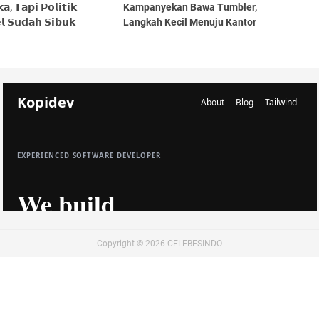
𝗮, 𝗧𝗮𝗽𝗶 𝗣𝗼𝗹𝗶𝘁𝗶𝗸
Kampanyekan Bawa Tumbler,
𝗹 𝗦𝘂𝗱𝗮𝗵 𝗦𝗶𝗯𝘂𝗸
Langkah Kecil Menuju Kantor
𝗷𝗮 𝗣𝗲𝗺𝗮𝗶𝗻
Sehat dan Ramah Lingkungan
Copyright ©
2026
CELEBESINDO