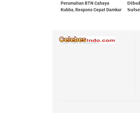
Perumahan BTN Cahaya
𝗗𝗶𝗯𝘂𝗸
Kubba, Respons Cepat Damkar
𝗦𝘂𝗹𝘀
Lalabata Cegah Api Merembet
𝗕𝗲𝗹𝗮
ke Rumah Warga