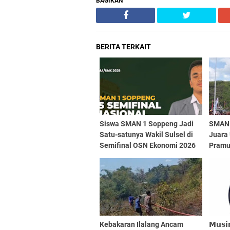
BAGIKAN
BERITA TERKAIT
Siswa SMAN 1 Soppeng Jadi
SMAN 
Satu-satunya Wakil Sulsel di
Juara
Semifinal OSN Ekonomi 2026
Pramuk
Tetap
Kebakaran Ilalang Ancam
𝗠𝘂𝘀𝗶