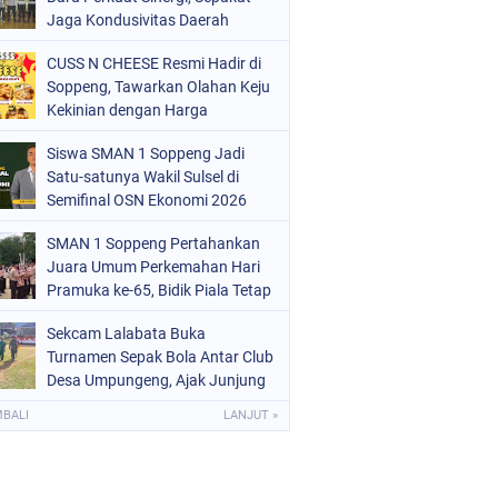
ERISTIWA
Jaga Kondusivitas Daerah
(68)
OLITIK
(220)
CUSS N CHEESE Resmi Hadir di
Soppeng, Tawarkan Olahan Keju
OLRI
(497)
Kekinian dengan Harga
Bersahabat
OPPENG
(1887)
Siswa SMAN 1 Soppeng Jadi
Satu-satunya Wakil Sulsel di
ULSEL
(846)
Semifinal OSN Ekonomi 2026
SMAN 1 Soppeng Pertahankan
Juara Umum Perkemahan Hari
Pramuka ke-65, Bidik Piala Tetap
pada 2027
Sekcam Lalabata Buka
Turnamen Sepak Bola Antar Club
Desa Umpungeng, Ajak Junjung
Sportivitas
MBALI
LANJUT »