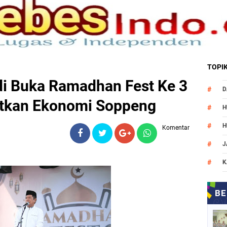
TOPI
di Buka Ramadhan Fest Ke 3
D
itkan Ekonomi Soppeng
H
H
Komentar
J
K
M
N
O