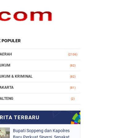
K POPULER
AERAH
(2106)
UKUM
(82)
UKUM & KRIMINAL
(82)
AKARTA
(81)
ALTENG
(2)
AKASSAR
(147)
ASIONAL
(1021)
Bupati Soppeng dan Kapolres
RGANISASI
(184)
Baru Perkuat Sinergi, Sepakat