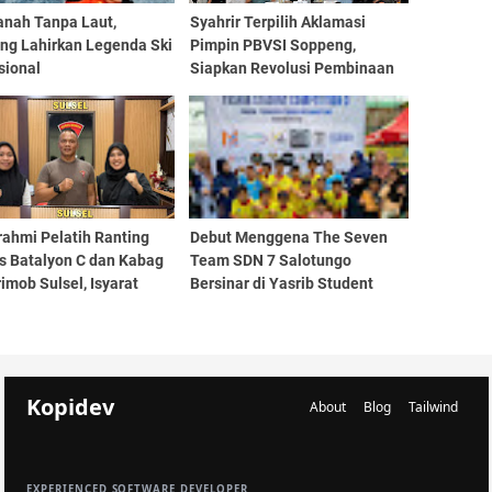
anah Tanpa Laut,
Syahrir Terpilih Aklamasi
ng Lahirkan Legenda Ski
Pimpin PBVSI Soppeng,
sional
Siapkan Revolusi Pembinaan
Atlet hingga Tata Kelola
Transparan
rahmi Pelatih Ranting
Debut Menggena The Seven
s Batalyon C dan Kabag
Team SDN 7 Salotungo
imob Sulsel, Isyarat
Bersinar di Yasrib Student
Kebangkitan Prestasi
Competition
 Muda