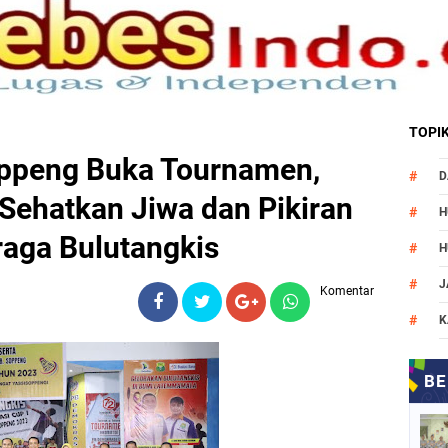
TOPI
oppeng Buka Tournamen,
D
 Sehatkan Jiwa dan Pikiran
H
raga Bulutangkis
H
J
Komentar
K
M
N
O