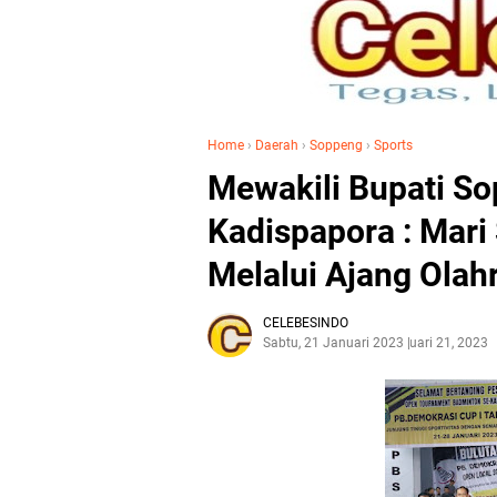
Home
›
Daerah
›
Soppeng
›
Sports
Mewakili Bupati S
Kadispapora : Mari
Melalui Ajang Olah
CELEBESINDO
Sabtu, 21 Januari 2023
Januari 21, 2023