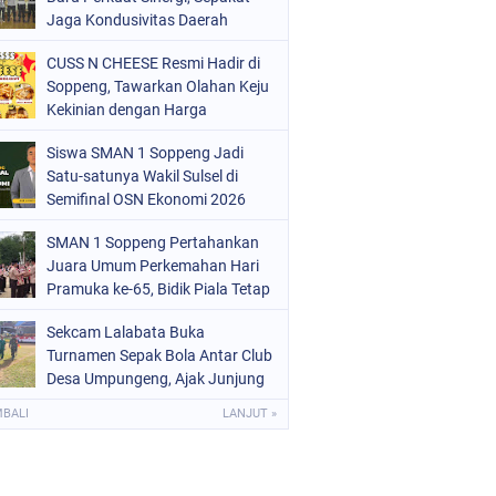
ERISTIWA
Jaga Kondusivitas Daerah
(68)
OLITIK
(220)
CUSS N CHEESE Resmi Hadir di
Soppeng, Tawarkan Olahan Keju
OLRI
(497)
Kekinian dengan Harga
Bersahabat
OPPENG
(1887)
Siswa SMAN 1 Soppeng Jadi
Satu-satunya Wakil Sulsel di
ULSEL
(846)
Semifinal OSN Ekonomi 2026
SMAN 1 Soppeng Pertahankan
Juara Umum Perkemahan Hari
Pramuka ke-65, Bidik Piala Tetap
pada 2027
Sekcam Lalabata Buka
Turnamen Sepak Bola Antar Club
Desa Umpungeng, Ajak Junjung
Sportivitas
MBALI
LANJUT »