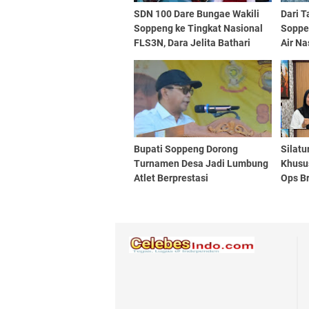
SDN 100 Dare Bungae Wakili
Dari T
Soppeng ke Tingkat Nasional
Soppe
FLS3N, Dara Jelita Bathari
Air Na
Suci Raih Juara Menulis Cerita
Bupati Soppeng Dorong
Silatu
Turnamen Desa Jadi Lumbung
Khusu
Atlet Berprestasi
Ops Br
Kuat 
Atlet