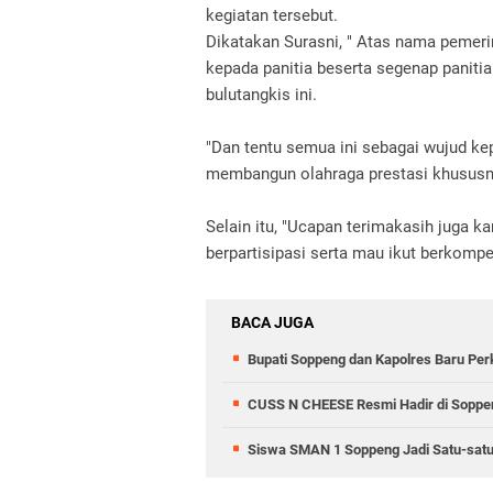
kegiatan tersebut.
Dikatakan Surasni, " Atas nama pemer
kepada panitia beserta segenap panit
bulutangkis ini.
"Dan tentu semua ini sebagai wujud k
membangun olahraga prestasi khususny
Selain itu, "Ucapan terimakasih juga k
berpartisipasi serta mau ikut berkompe
BACA JUGA
Bupati Soppeng dan Kapolres Baru Perk
CUSS N CHEESE Resmi Hadir di Soppen
Siswa SMAN 1 Soppeng Jadi Satu-satun