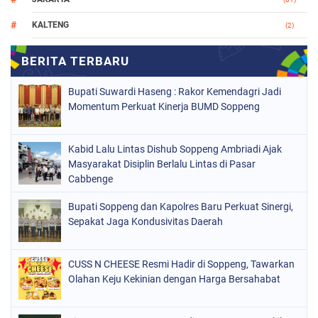
KALTENG
(2)
MAKASSAR
(147)
NASIONAL
(1021)
Bupati Suwardi Haseng : Rakor Kemendagri Jadi
ORGANISASI
(184)
Momentum Perkuat Kinerja BUMD Soppeng
PERISTIWA
(68)
Kabid Lalu Lintas Dishub Soppeng Ambriadi Ajak
POLITIK
(220)
Masyarakat Disiplin Berlalu Lintas di Pasar
POLRI
Cabbenge
(497)
SOPPENG
(1889)
Bupati Soppeng dan Kapolres Baru Perkuat Sinergi,
Sepakat Jaga Kondusivitas Daerah
SULSEL
(846)
CUSS N CHEESE Resmi Hadir di Soppeng, Tawarkan
Olahan Keju Kekinian dengan Harga Bersahabat