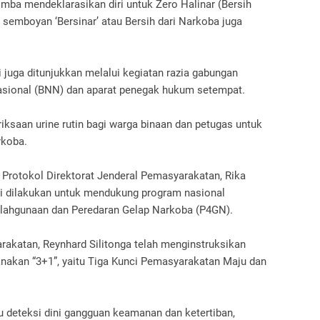
omba mendeklarasikan diri untuk Zero Halinar (Bersih
 semboyan ‘Bersinar’ atau Bersih dari Narkoba juga
juga ditunjukkan melalui kegiatan razia gabungan
asional (BNN) dan aparat penegak hukum setempat.
ksaan urine rutin bagi warga binaan dan petugas untuk
rkoba.
Protokol Direktorat Jenderal Pemasyarakatan, Rika
ni dilakukan untuk mendukung program nasional
ahgunaan dan Peredaran Gelap Narkoba (P4GN).
rakatan, Reynhard Silitonga telah menginstruksikan
nakan “3+1”, yaitu Tiga Kunci Pemasyarakatan Maju dan
u deteksi dini gangguan keamanan dan ketertiban,