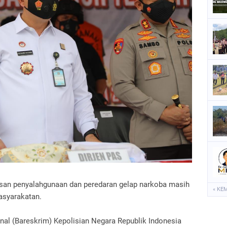
P
P
P
S
S
san penyalahgunaan dan peredaran gelap narkoba masih
« KE
asyarakatan.
nal (Bareskrim) Kepolisian Negara Republik Indonesia