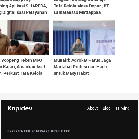
hing Aplikasi SIJAPEDA,
Tata Kelola Masa Depan, PT
 Digitalisasi Pelayanan
Lamataesso Mattappaa
Gandeng Kejari Soppeng
Perkuat Fondasi Hukum
i Soppeng Teken MoU
Munafri: Advokat Harus Jaga
n Kajari, Amankan Aset
Martabat Profesi dan Hadir
, Perkuat Tata Kelola
untuk Masyarakat
egah Korupsi