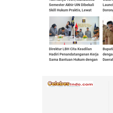
Semester Akhir UIN Dibekali
Launc
Skill Hukum Praktis, Lewat
Dorong
Pelatihan Paralegal,
Desa
Kolaborasi LBH Cita Keadilan
dan Kanwil Kemenkum Sulsel
Direktur LBH Cita Keadilan
Bupat
Hadiri Penandatanganan Kerja
denga
Sama Bantuan Hukum dengan
Daerah
Kemenkum Sulsel
dan C