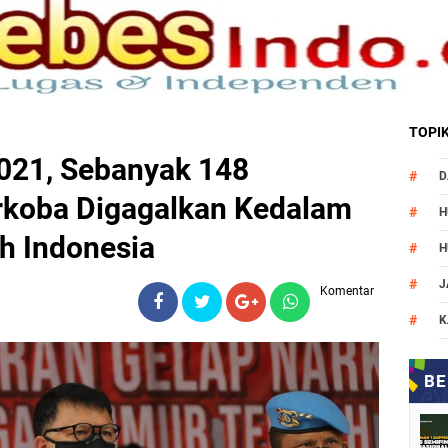
TOPI
021, Sebanyak 148
D
koba Digagalkan Kedalam
H
h Indonesia
H
J
Komentar
K
M
N
O