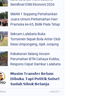
ERISTIWA
Semifinal OSN Ekonomi 2026
(68)
OLITIK
(220)
SMAN 1 Soppeng Pertahankan
Juara Umum Perkemahan Hari
OLRI
(496)
Pramuka ke-65, Bidik Piala Tetap
pada 2027
OPPENG
(1885)
Sekcam Lalabata Buka
Turnamen Sepak Bola Antar Club
ULSEL
(846)
Desa Umpungeng, Ajak Junjung
Sportivitas
Kebakaran Ilalang Ancam
Perumahan BTN Cahaya Kubba,
Respons Cepat Damkar Lalabata
Cegah Api Merembet ke Rumah
𝗠𝘂𝘀𝗶𝗺 𝗧𝗿𝗮𝗻𝘀𝗳𝗲𝗿 𝗕𝗲𝗹𝘂𝗺
Warga
𝗗𝗶𝗯𝘂𝗸𝗮, 𝗧𝗮𝗽𝗶 𝗣𝗼𝗹𝗶𝘁𝗶𝗸 𝗦𝘂𝗹𝘀𝗲𝗹
𝗦𝘂𝗱𝗮𝗵 𝗦𝗶𝗯𝘂𝗸 𝗕𝗲𝗹𝗮𝗻𝗷𝗮
𝗣𝗲𝗺𝗮𝗶𝗻
MBALI
LANJUT »