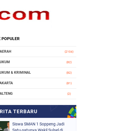
K POPULER
AERAH
(2104)
UKUM
(82)
UKUM & KRIMINAL
(82)
AKARTA
(81)
ALTENG
(2)
AKASSAR
(147)
ASIONAL
(1021)
Siswa SMAN 1 Soppeng Jadi
RGANISASI
(184)
Satu-satunya Wakil Sulsel di