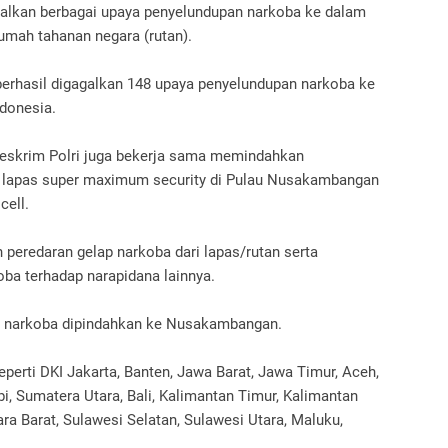
galkan berbagai upaya penyelundupan narkoba ke dalam
umah tahanan negara (rutan).
 berhasil digagalkan 148 upaya penyelundupan narkoba ke
ndonesia.
reskrim Polri juga bekerja sama memindahkan
e lapas super maximum security di Pulau Nusakambangan
ell.
peredaran gelap narkoba dari lapas/rutan serta
ba terhadap narapidana lainnya.
r narkoba dipindahkan ke Nusakambangan.
eperti DKI Jakarta, Banten, Jawa Barat, Jawa Timur, Aceh,
i, Sumatera Utara, Bali, Kalimantan Timur, Kalimantan
ra Barat, Sulawesi Selatan, Sulawesi Utara, Maluku,