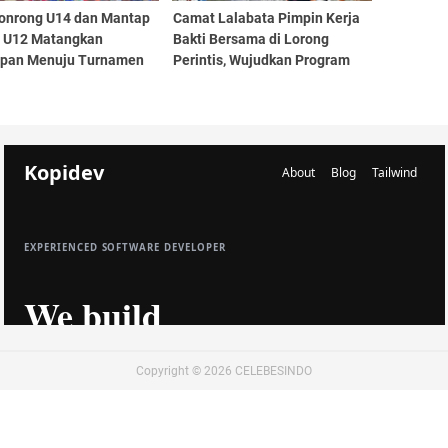
onrong U14 dan Mantap
Camat Lalabata Pimpin Kerja
r U12 Matangkan
Bakti Bersama di Lorong
apan Menuju Turnamen
Perintis, Wujudkan Program
au Cup 2
Indonesia ASRI
Copyright ©
2026
CELEBESINDO