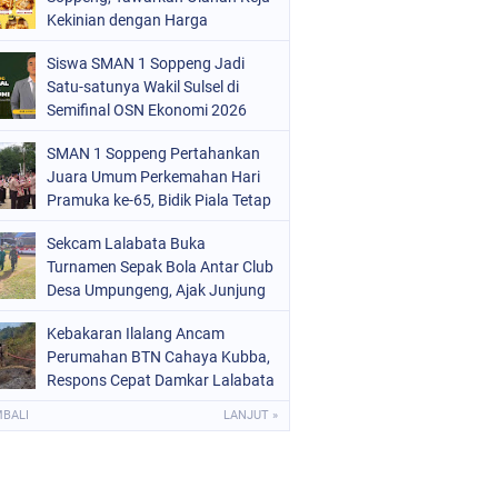
ERISTIWA
Kekinian dengan Harga
(68)
Bersahabat
OLITIK
(220)
Siswa SMAN 1 Soppeng Jadi
Satu-satunya Wakil Sulsel di
OLRI
(496)
Semifinal OSN Ekonomi 2026
OPPENG
(1886)
SMAN 1 Soppeng Pertahankan
Juara Umum Perkemahan Hari
ULSEL
(846)
Pramuka ke-65, Bidik Piala Tetap
pada 2027
Sekcam Lalabata Buka
Turnamen Sepak Bola Antar Club
Desa Umpungeng, Ajak Junjung
Sportivitas
Kebakaran Ilalang Ancam
Perumahan BTN Cahaya Kubba,
Respons Cepat Damkar Lalabata
Cegah Api Merembet ke Rumah
MBALI
LANJUT »
Warga