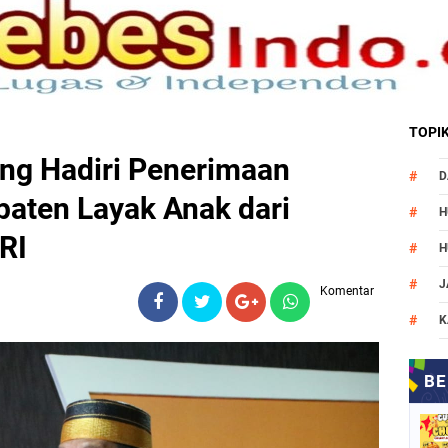
TOPI
ng Hadiri Penerimaan
D
aten Layak Anak dari
H
RI
H
J
Komentar
K
M
N
O