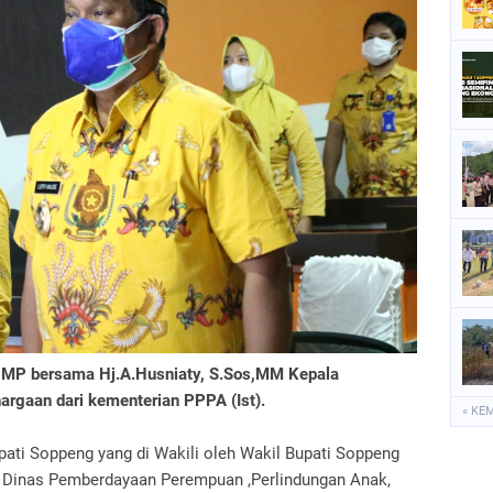
P
P
P
S
S
e, MP bersama Hj.A.Husniaty, S.Sos,MM Kepala
rgaan dari kementerian PPPA (Ist).
« KE
upati Soppeng yang di Wakili oleh Wakil Bupati Soppeng
ala Dinas Pemberdayaan Perempuan ,Perlindungan Anak,