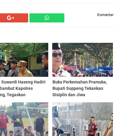
Komentar
i Suwardi Haseng Hadiri
Buka Perkemahan Pramuka,
 Sambut Kapolres
Bupati Soppeng Tekankan
ng, Tegaskan
Disiplin dan Jiwa
ngnya Sinergi Jaga
Kepemimpinan
sivitas Daerah