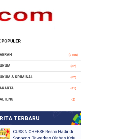
K POPULER
AERAH
(2105)
UKUM
(82)
UKUM & KRIMINAL
(82)
AKARTA
(81)
ALTENG
(2)
AKASSAR
(147)
ASIONAL
(1021)
CUSS N CHEESE Resmi Hadir di
RGANISASI
(184)
Soppeng, Tawarkan Olahan Keju