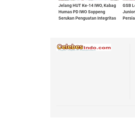
Jelang HUT Ke-14 IWO, Kabag
GSB L
Humas PD IWO Soppeng
Junio
Serukan Penguatan Integritas
Persi
dan Jurnalisme Berkualitas
Lapat