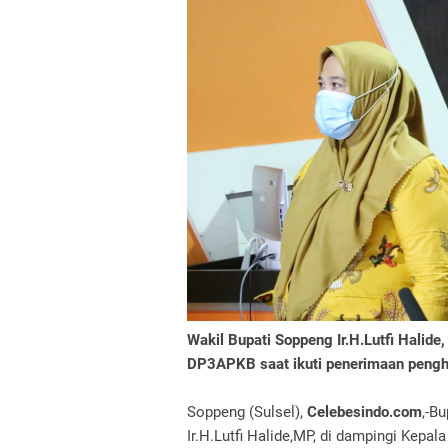
Wakil Bupati Soppeng Ir.H.Lutfi Halid
DP3APKB saat ikuti penerimaan pengha
Soppeng (Sulsel),
Celebesindo.com
,-B
Ir.H.Lutfi Halide,MP, di dampingi Kep