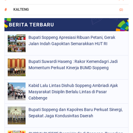
KALTENG
(2)
MAKASSAR
(147)
NASIONAL
(1021)
Bupati Soppeng Apresiasi Ribuan Petani, Gerak
ORGANISASI
(184)
Jalan Indah Gapoktan Semarakkan HUT RI
PERISTIWA
(68)
Bupati Suwardi Haseng : Rakor Kemendagri Jadi
POLITIK
(220)
Momentum Perkuat Kinerja BUMD Soppeng
POLRI
(497)
SOPPENG
(1890)
Kabid Lalu Lintas Dishub Soppeng Ambriadi Ajak
Masyarakat Disiplin Berlalu Lintas di Pasar
SULSEL
(846)
Cabbenge
Bupati Soppeng dan Kapolres Baru Perkuat Sinergi,
Sepakat Jaga Kondusivitas Daerah