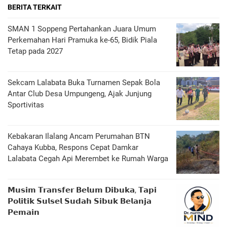
BERITA TERKAIT
SMAN 1 Soppeng Pertahankan Juara Umum
Perkemahan Hari Pramuka ke-65, Bidik Piala
Tetap pada 2027
Sekcam Lalabata Buka Turnamen Sepak Bola
Antar Club Desa Umpungeng, Ajak Junjung
Sportivitas
Kebakaran Ilalang Ancam Perumahan BTN
Cahaya Kubba, Respons Cepat Damkar
Lalabata Cegah Api Merembet ke Rumah Warga
𝗠𝘂𝘀𝗶𝗺 𝗧𝗿𝗮𝗻𝘀𝗳𝗲𝗿 𝗕𝗲𝗹𝘂𝗺 𝗗𝗶𝗯𝘂𝗸𝗮, 𝗧𝗮𝗽𝗶
𝗣𝗼𝗹𝗶𝘁𝗶𝗸 𝗦𝘂𝗹𝘀𝗲𝗹 𝗦𝘂𝗱𝗮𝗵 𝗦𝗶𝗯𝘂𝗸 𝗕𝗲𝗹𝗮𝗻𝗷𝗮
𝗣𝗲𝗺𝗮𝗶𝗻