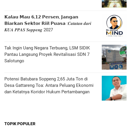
𝗞𝗮𝗹𝗮𝘂 𝗠𝗮𝘂 𝟲,𝟭𝟮 𝗣𝗲𝗿𝘀𝗲𝗻, 𝗝𝗮𝗻𝗴𝗮𝗻
𝗕𝗶𝗮𝗿𝗸𝗮𝗻 𝗦𝗲𝗸𝘁𝗼𝗿 𝗥𝗶𝗶𝗹 𝗣𝘂𝗮𝘀𝗮 :𝑪𝒂𝒕𝒂𝒕𝒂𝒏 𝒅𝒂𝒓𝒊
𝑲𝑼𝑨 𝑷𝑷𝑨𝑺 𝑺𝒐𝒑𝒑𝒆𝒏𝒈 2027
Tak Ingin Uang Negara Terbuang, LSM SIDIK
Pantau Langsung Proyek Revitalisasi SDN 7
Salotungo
Potensi Batubara Soppeng 2,65 Juta Ton di
Desa Gattareng Toa: Antara Peluang Ekonomi
dan Ketatnya Koridor Hukum Pertambangan
TOPIK POPULER