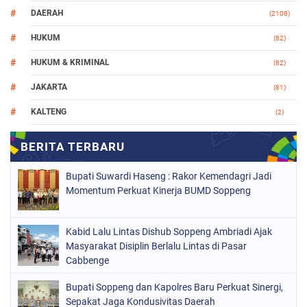
DAERAH
(2108)
HUKUM
(82)
HUKUM & KRIMINAL
(82)
JAKARTA
(81)
KALTENG
(2)
MAKASSAR
(147)
NASIONAL
(1021)
Bupati Suwardi Haseng : Rakor Kemendagri Jadi
ORGANISASI
(184)
Momentum Perkuat Kinerja BUMD Soppeng
PERISTIWA
(68)
Kabid Lalu Lintas Dishub Soppeng Ambriadi Ajak
POLITIK
(220)
Masyarakat Disiplin Berlalu Lintas di Pasar
POLRI
Cabbenge
(497)
SOPPENG
(1889)
Bupati Soppeng dan Kapolres Baru Perkuat Sinergi,
Sepakat Jaga Kondusivitas Daerah