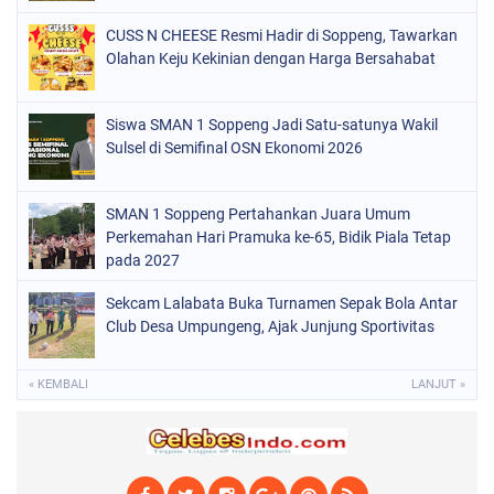
PERISTIWA
(68)
CUSS N CHEESE Resmi Hadir di Soppeng, Tawarkan
POLITIK
(220)
Olahan Keju Kekinian dengan Harga Bersahabat
POLRI
(497)
SOPPENG
(1887)
Siswa SMAN 1 Soppeng Jadi Satu-satunya Wakil
Sulsel di Semifinal OSN Ekonomi 2026
SULSEL
(846)
SMAN 1 Soppeng Pertahankan Juara Umum
Perkemahan Hari Pramuka ke-65, Bidik Piala Tetap
pada 2027
Sekcam Lalabata Buka Turnamen Sepak Bola Antar
Club Desa Umpungeng, Ajak Junjung Sportivitas
« KEMBALI
LANJUT »