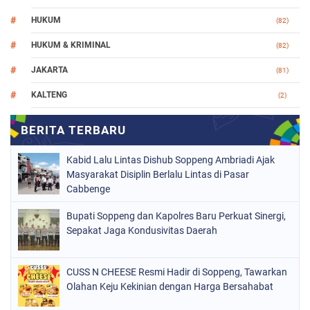
HUKUM
(82)
HUKUM & KRIMINAL
(82)
JAKARTA
(81)
KALTENG
(2)
MAKASSAR
(147)
NASIONAL
(1021)
Kabid Lalu Lintas Dishub Soppeng Ambriadi Ajak
ORGANISASI
(184)
Masyarakat Disiplin Berlalu Lintas di Pasar
Cabbenge
PERISTIWA
(68)
Bupati Soppeng dan Kapolres Baru Perkuat Sinergi,
POLITIK
(220)
Sepakat Jaga Kondusivitas Daerah
POLRI
(497)
SOPPENG
(1888)
CUSS N CHEESE Resmi Hadir di Soppeng, Tawarkan
Olahan Keju Kekinian dengan Harga Bersahabat
SULSEL
(846)