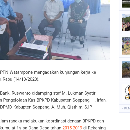
P
P
P
S
S
 KPPN Watampone mengadakan kunjungan kerja ke
 Rabu (14/10/2020).
i Bank, Ruswanto didamping staf M. Lukman Syatir
an Pengelolaan Kas BPKPD Kabupaten Soppeng, H. Irfan,
DPMD Kabupten Soppeng, A. Muh. Qisthim, S.IP.
« KE
lam rangka melakukan koordinasi dengan BPKPD dan
 kumulatif sisa Dana Desa tahun
2015-2019
di Rekening