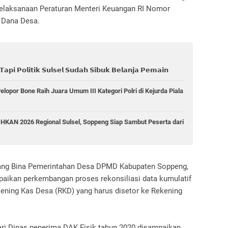
 pelaksanaan Peraturan Menteri Keuangan RI Nomor
 Dana Desa.
𝗮𝗽𝗶 𝗣𝗼𝗹𝗶𝘁𝗶𝗸 𝗦𝘂𝗹𝘀𝗲𝗹 𝗦𝘂𝗱𝗮𝗵 𝗦𝗶𝗯𝘂𝗸 𝗕𝗲𝗹𝗮𝗻𝗷𝗮 𝗣𝗲𝗺𝗮𝗶𝗻
opor Bone Raih Juara Umum III Kategori Polri di Kejurda Piala
HKAN 2026 Regional Sulsel, Soppeng Siap Sambut Peserta dari
dang Bina Pemerintahan Desa DPMD Kabupaten Soppeng,
paikan perkembangan proses rekonsiliasi data kumulatif
ening Kas Desa (RKD) yang harus disetor ke Rekening
ari Dinas penerima DAK Fisik tahun 2020 disampaikan