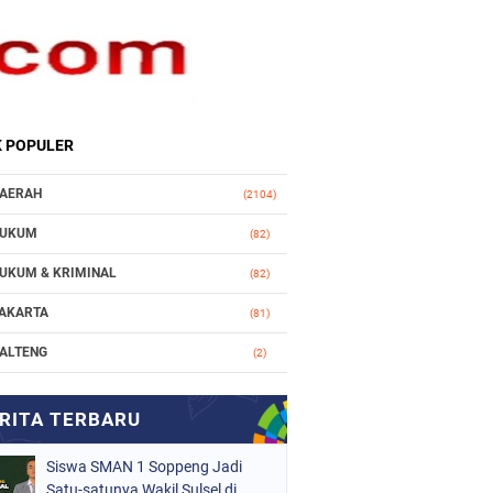
K POPULER
AERAH
(2104)
UKUM
(82)
UKUM & KRIMINAL
(82)
AKARTA
(81)
ALTENG
(2)
AKASSAR
(147)
ASIONAL
(1021)
Siswa SMAN 1 Soppeng Jadi
RGANISASI
(184)
Satu-satunya Wakil Sulsel di