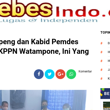
TOPI
eng dan Kabid Pemdes
D
KPPN Watampone, Ini Yang
H
H
J
Komentar
K
M
N
O