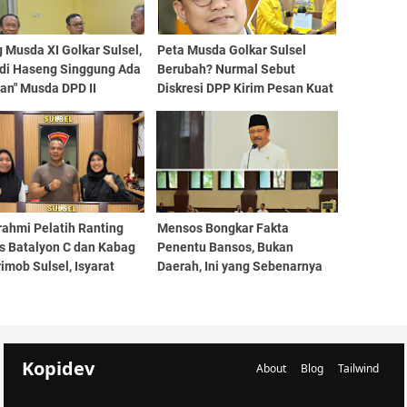
 Musda XI Golkar Sulsel,
Peta Musda Golkar Sulsel
di Haseng Singgung Ada
Berubah? Nurmal Sebut
an" Musda DPD II
Diskresi DPP Kirim Pesan Kuat
ke Voters
rahmi Pelatih Ranting
Mensos Bongkar Fakta
s Batalyon C dan Kabag
Penentu Bansos, Bukan
imob Sulsel, Isyarat
Daerah, Ini yang Sebenarnya
Kebangkitan Prestasi
Menentukan!
 Muda