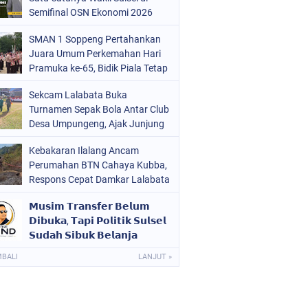
ERISTIWA
Semifinal OSN Ekonomi 2026
(68)
OLITIK
(220)
SMAN 1 Soppeng Pertahankan
Juara Umum Perkemahan Hari
OLRI
(496)
Pramuka ke-65, Bidik Piala Tetap
pada 2027
OPPENG
(1885)
Sekcam Lalabata Buka
Turnamen Sepak Bola Antar Club
ULSEL
(846)
Desa Umpungeng, Ajak Junjung
Sportivitas
Kebakaran Ilalang Ancam
Perumahan BTN Cahaya Kubba,
Respons Cepat Damkar Lalabata
Cegah Api Merembet ke Rumah
𝗠𝘂𝘀𝗶𝗺 𝗧𝗿𝗮𝗻𝘀𝗳𝗲𝗿 𝗕𝗲𝗹𝘂𝗺
Warga
𝗗𝗶𝗯𝘂𝗸𝗮, 𝗧𝗮𝗽𝗶 𝗣𝗼𝗹𝗶𝘁𝗶𝗸 𝗦𝘂𝗹𝘀𝗲𝗹
𝗦𝘂𝗱𝗮𝗵 𝗦𝗶𝗯𝘂𝗸 𝗕𝗲𝗹𝗮𝗻𝗷𝗮
𝗣𝗲𝗺𝗮𝗶𝗻
MBALI
LANJUT »