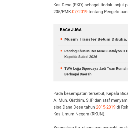
Kas Desa (RKD) sebagai tindak lanjut
205/PMK.
07/2019
tentang Pengelolaan
BACA JUGA
𝗠𝘂𝘀𝗶𝗺 𝗧𝗿𝗮𝗻𝘀𝗳𝗲𝗿 𝗕𝗲𝗹𝘂𝗺 𝗗𝗶𝗯𝘂𝗸𝗮, 𝗧
Ranting Khusus INKANAS Batalyon C Pel
Kapolda Sulsel 2026
TWA Lejja Dipercaya Jadi Tuan Rumah 
Berbagai Daerah
Pada kesempatan tersebut, Kepala Bi
A. Muh. Qisthim, S.IP dan staf menyam
sisa Dana Desa tahun
2015-2019
di Rek
Kas Umum Negara (RKUN).
Sementara itu, dihadapan perwakilan d