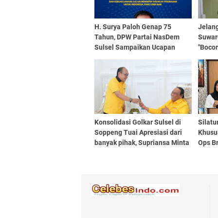
H. Surya Paloh Genap 75
Jelang
Tahun, DPW Partai NasDem
Suwar
Sulsel Sampaikan Ucapan
"Bocor
Selamat dan Doa
Konsolidasi Golkar Sulsel di
Silatu
Soppeng Tuai Apresiasi dari
Khusu
banyak pihak, Supriansa Minta
Ops Br
Polemik Diakhiri karena tidak
Kuat 
penting
Atlet