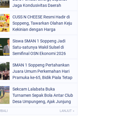
ERISTIWA
Jaga Kondusivitas Daerah
(68)
OLITIK
(220)
CUSS N CHEESE Resmi Hadir di
Soppeng, Tawarkan Olahan Keju
OLRI
(497)
Kekinian dengan Harga
Bersahabat
OPPENG
(1887)
Siswa SMAN 1 Soppeng Jadi
Satu-satunya Wakil Sulsel di
ULSEL
(846)
Semifinal OSN Ekonomi 2026
SMAN 1 Soppeng Pertahankan
Juara Umum Perkemahan Hari
Pramuka ke-65, Bidik Piala Tetap
pada 2027
Sekcam Lalabata Buka
Turnamen Sepak Bola Antar Club
Desa Umpungeng, Ajak Junjung
Sportivitas
MBALI
LANJUT »