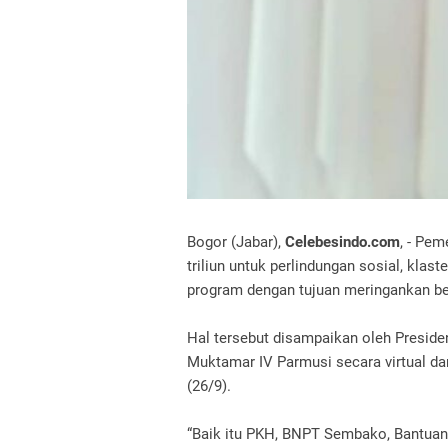
Bogor (Jabar),
Celebesindo.com
, - Pe
triliun untuk perlindungan sosial, klast
program dengan tujuan meringankan b
Hal tersebut disampaikan oleh Presi
Muktamar IV Parmusi secara virtual dar
(26/9).
“Baik itu PKH, BNPT Sembako, Bantuan S