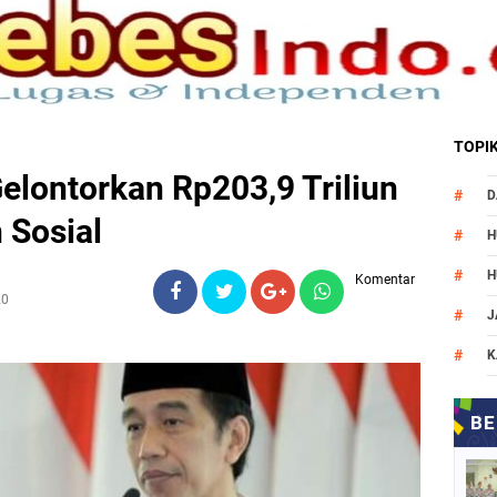
TOPI
elontorkan Rp203,9 Triliun
D
 Sosial
H
H
Komentar
20
J
K
M
N
O