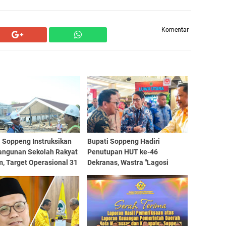
Komentar
 Soppeng Instruksikan
Bupati Soppeng Hadiri
ngunan Sekolah Rakyat
Penutupan HUT ke-46
, Target Operasional 31
Dekranas, Wastra "Lagosi
026
Caddi Kalong" Jadi Sorotan
Nasional