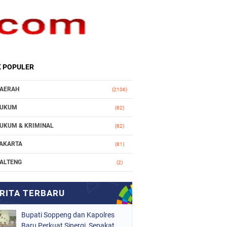
K POPULER
AERAH
(2106)
UKUM
(82)
UKUM & KRIMINAL
(82)
AKARTA
(81)
ALTENG
(2)
AKASSAR
(147)
ASIONAL
(1021)
Bupati Soppeng dan Kapolres
RGANISASI
(184)
Baru Perkuat Sinergi, Sepakat