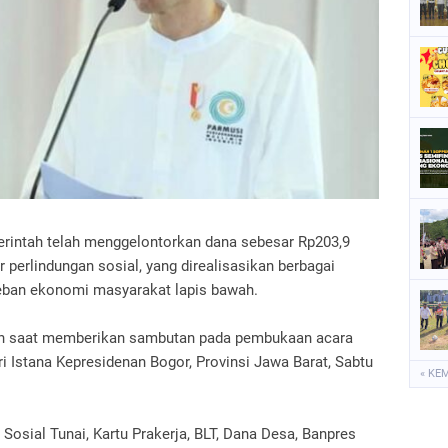
P
P
P
S
S
merintah telah menggelontorkan dana sebesar Rp203,9
er perlindungan sosial, yang direalisasikan berbagai
eban ekonomi masyarakat lapis bawah.
den saat memberikan sambutan pada pembukaan acara
i Istana Kepresidenan Bogor, Provinsi Jawa Barat, Sabtu
« KE
osial Tunai, Kartu Prakerja, BLT, Dana Desa, Banpres