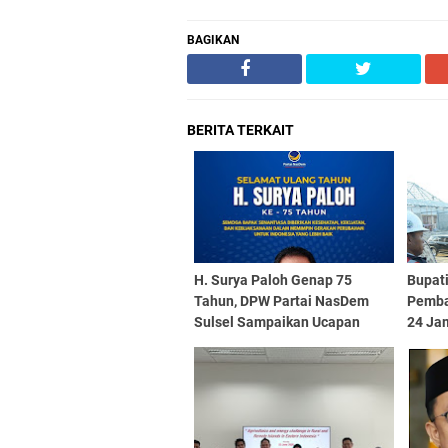
BAGIKAN
BERITA TERKAIT
H. Surya Paloh Genap 75
Bupati
Tahun, DPW Partai NasDem
Pemba
Sulsel Sampaikan Ucapan
24 Jam
Selamat dan Doa
Juli 2