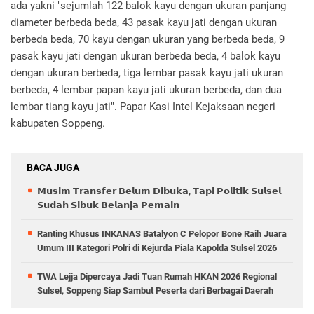
ada yakni "sejumlah 122 balok kayu dengan ukuran panjang
diameter berbeda beda, 43 pasak kayu jati dengan ukuran
berbeda beda, 70 kayu dengan ukuran yang berbeda beda, 9
pasak kayu jati dengan ukuran berbeda beda, 4 balok kayu
dengan ukuran berbeda, tiga lembar pasak kayu jati ukuran
berbeda, 4 lembar papan kayu jati ukuran berbeda, dan dua
lembar tiang kayu jati". Papar Kasi Intel Kejaksaan negeri
kabupaten Soppeng.
BACA JUGA
𝗠𝘂𝘀𝗶𝗺 𝗧𝗿𝗮𝗻𝘀𝗳𝗲𝗿 𝗕𝗲𝗹𝘂𝗺 𝗗𝗶𝗯𝘂𝗸𝗮, 𝗧𝗮𝗽𝗶 𝗣𝗼𝗹𝗶𝘁𝗶𝗸 𝗦𝘂𝗹𝘀𝗲𝗹
𝗦𝘂𝗱𝗮𝗵 𝗦𝗶𝗯𝘂𝗸 𝗕𝗲𝗹𝗮𝗻𝗷𝗮 𝗣𝗲𝗺𝗮𝗶𝗻
Ranting Khusus INKANAS Batalyon C Pelopor Bone Raih Juara
Umum III Kategori Polri di Kejurda Piala Kapolda Sulsel 2026
TWA Lejja Dipercaya Jadi Tuan Rumah HKAN 2026 Regional
Sulsel, Soppeng Siap Sambut Peserta dari Berbagai Daerah