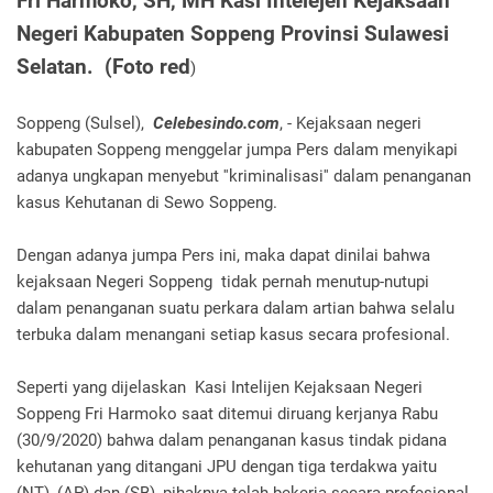
Fri Harmoko, SH, MH Kasi Intelejen Kejaksaan
Negeri Kabupaten Soppeng Provinsi Sulawesi
Selatan. (Foto red
)
Soppeng (Sulsel),
Celebesindo.com
, - Kejaksaan negeri
kabupaten Soppeng menggelar jumpa Pers dalam menyikapi
adanya ungkapan menyebut ''kriminalisasi'' dalam penanganan
kasus Kehutanan di Sewo Soppeng.
Dengan adanya jumpa Pers ini, maka dapat dinilai bahwa
kejaksaan Negeri Soppeng tidak pernah menutup-nutupi
dalam penanganan suatu perkara dalam artian bahwa selalu
terbuka dalam menangani setiap kasus secara profesional.
Seperti yang dijelaskan Kasi Intelijen Kejaksaan Negeri
Soppeng Fri Harmoko saat ditemui diruang kerjanya Rabu
(30/9/2020) bahwa dalam penanganan kasus tindak pidana
kehutanan yang ditangani JPU dengan tiga terdakwa yaitu
(NT), (AP) dan (SB), pihaknya telah bekerja secara profesional