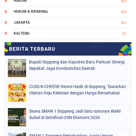
HUKUM
(82)
HUKUM & KRIMINAL
(82)
JAKARTA
(81)
KALTENG
(2)
MAKASSAR
(147)
NASIONAL
(1021)
Bupati Soppeng dan Kapolres Baru Perkuat Sinergi,
ORGANISASI
(184)
Sepakat Jaga Kondusivitas Daerah
PERISTIWA
(68)
CUSS N CHEESE Resmi Hadir di Soppeng, Tawarkan
POLITIK
(220)
Olahan Keju Kekinian dengan Harga Bersahabat
POLRI
(497)
SOPPENG
(1887)
Siswa SMAN 1 Soppeng Jadi Satu-satunya Wakil
Sulsel di Semifinal OSN Ekonomi 2026
SULSEL
(846)
SMAN 1 Soppeng Pertahankan Juara Umum